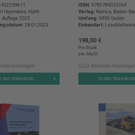
3452299611
ISBN:
9783789035364
rl Heymanns, Hürth
Verlag:
Nomos, Baden-Ba
. Auflage 2023
Umfang:
6850 Seiten
ungsdatum:
28.01.2023
Einbandart:
Loseblattwer
€
198,00 €
Pro Stück
inkl. MwSt.
liste hinzufügen
Zur Merkliste hinzufüge
n den Warenkorb
In den Warenkor