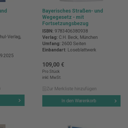
und
Bayerisches Straßen- und
Wegegesetz - mit
Fortsetzungsbezug
ISBN:
9783406380938
ul-Verlag,
Verlag:
C.H. Beck, München
Umfang:
2600 Seiten
Einbandart:
Loseblattwerk
09.2025
109,00 €
Pro Stück
inkl. MwSt.
n
Zur Merkliste hinzufügen
b
In den Warenkorb