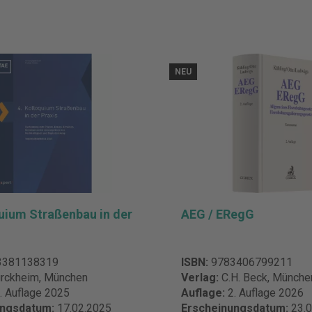
NEU
quium Straßenbau in der
AEG / ERegG
3381138319
ISBN:
9783406799211
rckheim, München
Verlag:
C.H. Beck, Münche
. Auflage 2025
Auflage:
2. Auflage 2026
ungsdatum:
17.02.2025
Erscheinungsdatum:
23.