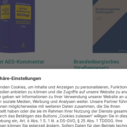
her AEG-Kommentar
Brandenburgisches
Straßengesetz
3406835636
ISBN:
9783829319966
H. Beck, München
Verlag:
Kommunal- und Sch
. Auflage 2027
Wiesbaden
ungsdatum:
30.08.2027
Auflage:
3. Auflage 2026
Erscheinungsdatum:
28.
0 €
69,00 €
ca.
Pro Stück