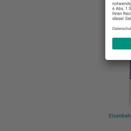
inkl. MwSt.
Zur Merk
I
Eisenbah