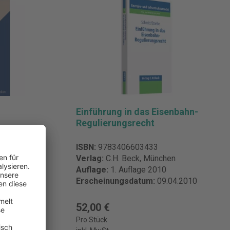
Einführung in das Eisenbahn-
Regulierungsrecht
ISBN:
9783406603433
ul-Verlag,
Verlag:
C.H. Beck, München
Auflage:
1. Auflage 2010
Erscheinungsdatum:
09.04.2010
12.2026
52,00 €
Pro Stück