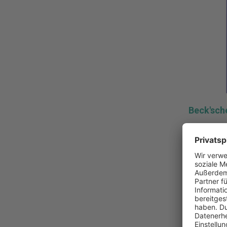
Beck'sc
ISBN:
978
Verlag:
C.
Auflage:
3
Erschein
349,0
ca.
Pro Stück