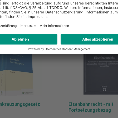
inkl. MwSt.
liste hinzufügen
Zur Merkliste hinzufüge
n den Warenkorb
In den Warenkor
nkreuzungsgesetz
Eisenbahnrecht - mit
Fortsetzungsbezug