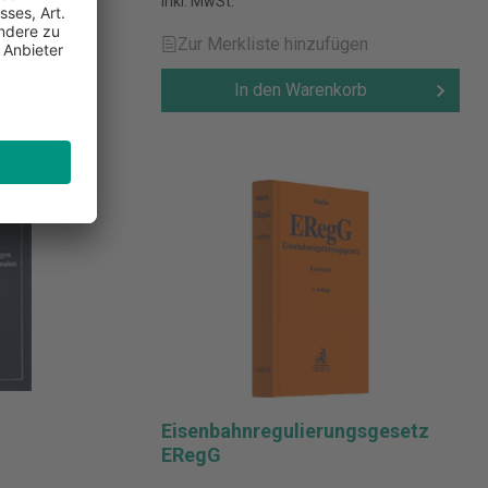
inkl. MwSt.
n
Zur Merkliste hinzufügen
b
In den Warenkorb
Eisenbahnregulierungsgesetz
ERegG