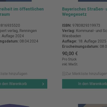
reiheit im öffentlichen
Bayerisches Straßen- 
sraum
Wegegesetz
3816935520
ISBN:
9783829319973
pert verlag, Renningen
Verlag:
Kommunal- und Sch
. Auflage 2024
Wiesbaden
ungsdatum:
08.04.2024
Auflage:
18. Auflage 2025
Erscheinungsdatum:
08.
90,00 €
Pro Stück
inkl. MwSt.
liste hinzufügen
Zur Merkliste hinzufüge
n den Warenkorb
In den Warenkor