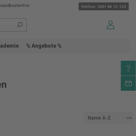
sandkostenfrei
Hotline: 0201 86 12-123
ademie
% Angebote %
en