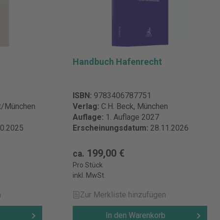
Handbuch Hafenrecht
ISBN:
9783406787751
rt/München
Verlag:
C.H. Beck, München
Auflage:
1. Auflage 2027
10.2025
Erscheinungsdatum:
28.11.2026
199,00 €
ca.
Pro Stück
inkl. MwSt.
n
Zur Merkliste hinzufügen
b
In den Warenkorb