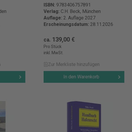
ISBN:
9783406757891
den
Verlag:
C.H. Beck, München
Auflage:
2. Auflage 2027
k
Erscheinungsdatum:
28.11.2026
139,00 €
ca.
Pro Stück
inkl. MwSt.
n
Zur Merkliste hinzufügen
b
In den Warenkorb