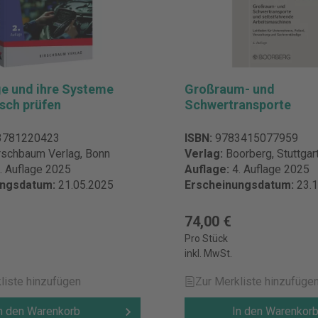
e und ihre Systeme
Großraum- und
isch prüfen
Schwertransporte
3781220423
ISBN:
9783415077959
rschbaum Verlag, Bonn
Verlag:
Boorberg, Stuttga
. Auflage 2025
Auflage:
4. Auflage 2025
ungsdatum:
21.05.2025
Erscheinungsdatum:
23.
74,00 €
Pro Stück
inkl. MwSt.
liste hinzufügen
Zur Merkliste hinzufüge
n den Warenkorb
In den Warenkor