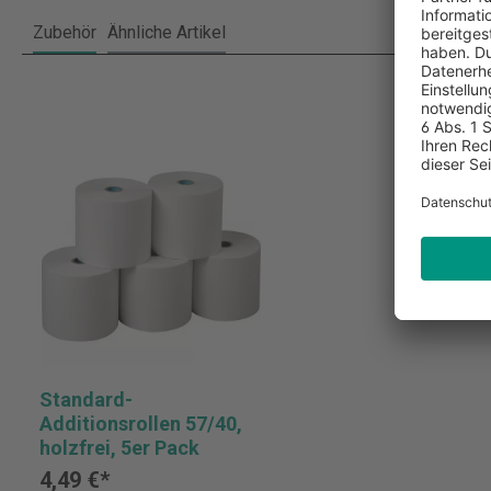
Zubehör
Ähnliche Artikel
Standard-
Additionsrollen 57/40,
holzfrei, 5er Pack
4,49 €*