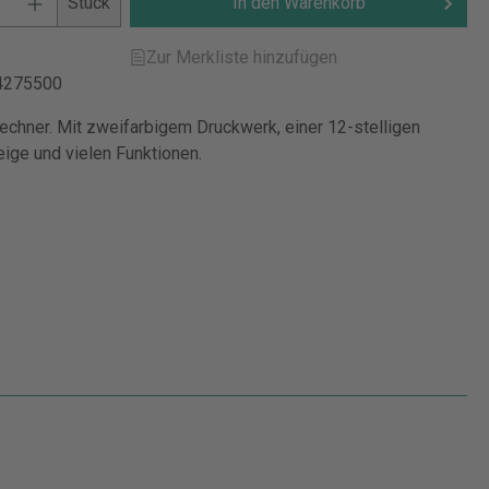
Stück
In den Warenkorb
Zur Merkliste hinzufügen
4275500
echner. Mit zweifarbigem Druckwerk, einer 12-stelligen
eige und vielen Funktionen.