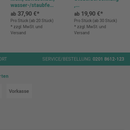
wasser-/staubfest,
,
für anspruchsvolle
Währungsumrechn
37,90 €*
19,90 €*
ab
ab
Arbeitsumgebung
ung, 8-stellig
Pro Stück (ab 20 Stück)
Pro Stück (ab 30 Stück)
en CASIO WM-
CASIO MS-8F
* zzgl. MwSt. und
* zzgl. MwSt. und
320MT
Versand
Versand
ORT
SERVICE/BESTELLUNG:
0201 8612-123
rten