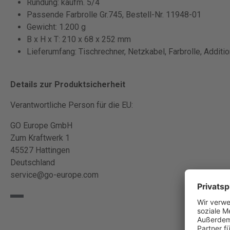
Rundung: kaufm. 5/4
Passende Farbrolle Gr.745, Bestell-Nr. 11948-01
Gewicht: 1.200 g
B x H x T: 210 x 68 x 252 mm
Lieferumfang: Tischrechner, Netzkabel, Farbrolle, Additio
Details zur Produktsicherheit
Verantwortliche Person für die EU:
GO Europe GmbH
Zum Kraftwerk 1
45527 Hattingen
Deutschland
service@go-europe.com