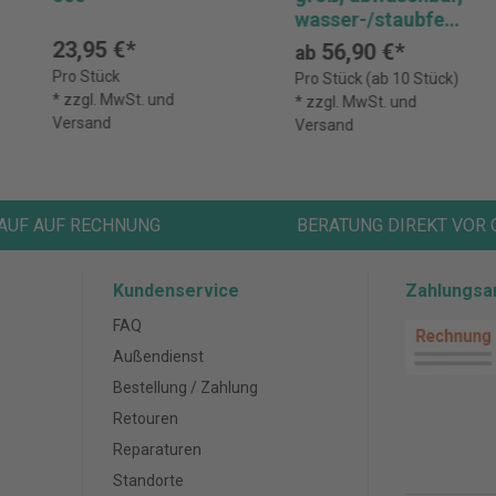
wasser-/staubfest,
für anspruchsvolle
23,95 €*
56,90 €*
ab
Arbeitsumgebung
Pro Stück
Pro Stück (ab 10 Stück)
en CASIO WD-
* zzgl. MwSt. und
* zzgl. MwSt. und
320MT
Versand
Versand
AUF AUF RECHNUNG
BERATUNG DIREKT VOR 
Kundenservice
Zahlungsa
FAQ
Außendienst
Bestellung / Zahlung
Retouren
Reparaturen
Standorte