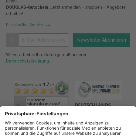
einen
DOUGLAS-Gutschein
. Jetzt anmelden – shoppen – Angebote
erhalten!
Das sind Ihre Vorteile
@
Newsletter Abonnieren
Wir verarbeiten Ihre Daten gemäß unserer
Datenschutzerklärung
.