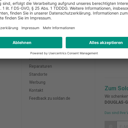
AUF AUF RECHNUNG
BERATUNG DIREKT VOR 
Kundenservice
Zahlungsa
FAQ
Außendienst
Bestellung / Zahlung
Retouren
Reparaturen
Standorte
Werbung
Zum Sol
Kontakt
Wir schenken
Feedback zu soldan.de
DOUGLAS-G
Das sind Ihre 
@