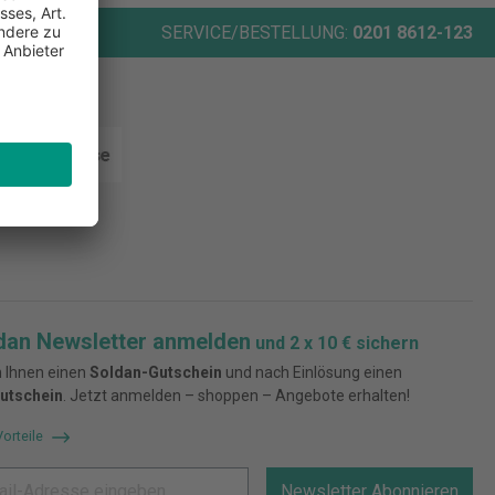
ORT
SERVICE/BESTELLUNG:
0201 8612-123
rten
dan Newsletter anmelden
und 2 x 10 € sichern
 Ihnen einen
Soldan-Gutschein
und nach Einlösung einen
utschein
. Jetzt anmelden – shoppen – Angebote erhalten!
Vorteile
Newsletter Abonnieren