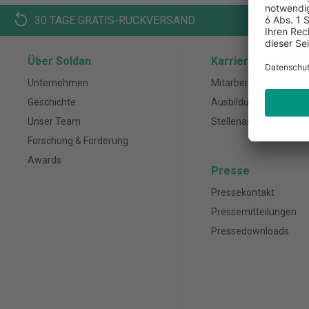
30 TAGE GRATIS-RÜCKVERSAND
K
Über Soldan
Karriere
Unternehmen
Mitarbeiter
Geschichte
Ausbildung
Unser Team
Stellenanzeigen
Forschung & Förderung
Awards
Presse
Pressekontakt
Pressemitteilungen
Pressedownloads