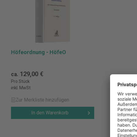
Höfeordnung - HöfeO
129,00 €
ca.
Pro Stück
inkl. MwSt.
Zur Merkliste hinzufügen
In den Warenkorb