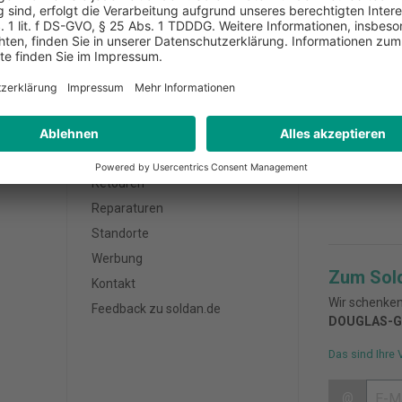
AUF AUF RECHNUNG
BERATUNG DIREKT VOR 
Kundenservice
Zahlungsa
FAQ
Außendienst
Bestellung / Zahlung
Retouren
Reparaturen
Standorte
Werbung
Zum Sol
Kontakt
Wir schenken
Feedback zu soldan.de
DOUGLAS-G
Das sind Ihre 
@