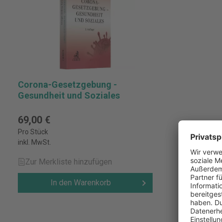
Corona-Gesetzgebung -
Gesundheit und Soziales
69,00 €
Pro Stück
inkl. MwSt.
Zur Merkliste hinzufügen
In den Warenkorb