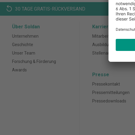
30 TAGE GRATIS-RÜCKVERSAND
K
Über Soldan
Karriere
Unternehmen
Mitarbeiter
Geschichte
Ausbildung
Unser Team
Stellenanzeigen
Forschung & Förderung
Awards
Presse
Pressekontakt
Pressemitteilungen
Pressedownloads