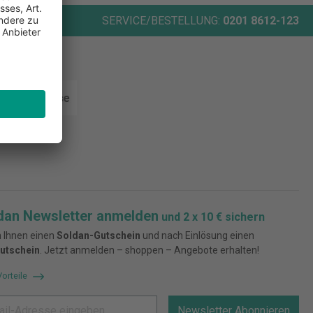
ORT
SERVICE/BESTELLUNG:
0201 8612-123
rten
dan Newsletter anmelden
und 2 x 10 € sichern
 Ihnen einen
Soldan-Gutschein
und nach Einlösung einen
utschein
. Jetzt anmelden – shoppen – Angebote erhalten!
Vorteile
Newsletter Abonnieren