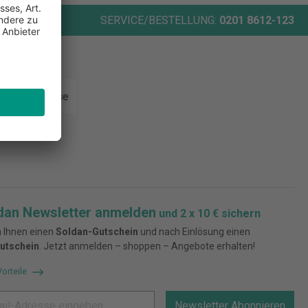
ORT
SERVICE/BESTELLUNG:
0201 8612-123
rten
dan Newsletter anmelden
und 2 x 10 € sichern
 Ihnen einen
Soldan-Gutschein
und nach Einlösung einen
utschein
. Jetzt anmelden – shoppen – Angebote erhalten!
Vorteile
Newsletter Abonnieren