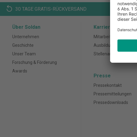
30 TAGE GRATIS-RÜCKVERSAND
K
Über Soldan
Karriere
Unternehmen
Mitarbeiter
Geschichte
Ausbildung
Unser Team
Stellenanzeigen
Forschung & Förderung
Awards
Presse
Pressekontakt
Pressemitteilungen
Pressedownloads