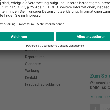
AUF AUF RECHNUNG
BERATUNG DIREKT VOR 
Kundenservice
Zahlungsa
FAQ
Außendienst
Bestellung / Zahlung
Retouren
Reparaturen
Standorte
Werbung
Zum Sol
Kontakt
Wir schenken
Feedback zu soldan.de
DOUGLAS-G
Das sind Ihre 
@