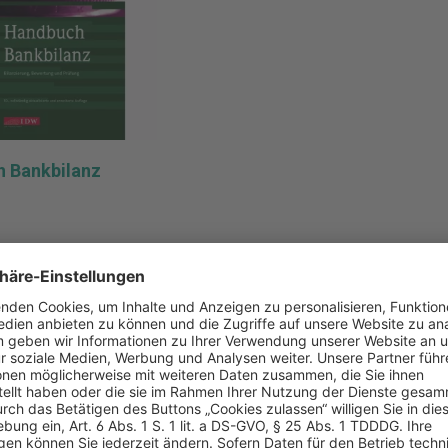
 Bankbilanz
liste hinzufügen
n den Warenkorb