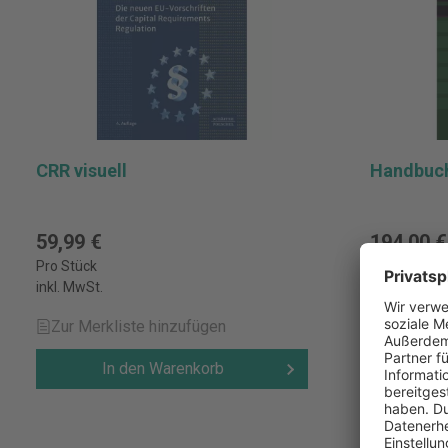
CRR visuell
Handbuch
59,99 €
194,00 €
Pro Stück
Pro Stück
inkl. MwSt.
inkl. MwSt.
Zur Merkliste hinzufügen
Zur Merk
In den Warenkorb
I