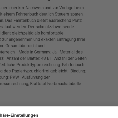
euerlicher km-Nachweis und zur Vorlage beim
it einem Fahrtenbuch deutlich Steuern sparen,
n. Das Fahrtenbuch bietet ausreichend Platz
 verstaut werden. Der schmutzabweisende
dient gleichzeitig als komfortable
tz zur angenehmen und exakten Eintragung Ihrer
eine Gesamtübersicht und
erreich. · Made in Germany: Ja · Material des
 · Anzahl der Blätter: 48 Bl. · Anzahl der Seiten
Werbliche Produkttypbezeichnung: Fahrtenbuch
 des Papiertyps: chlorfrei gebleicht · Bindung:
dung: PKW · Ausführung der
hresumrechnung, Kraftstoffverbrauchstabelle