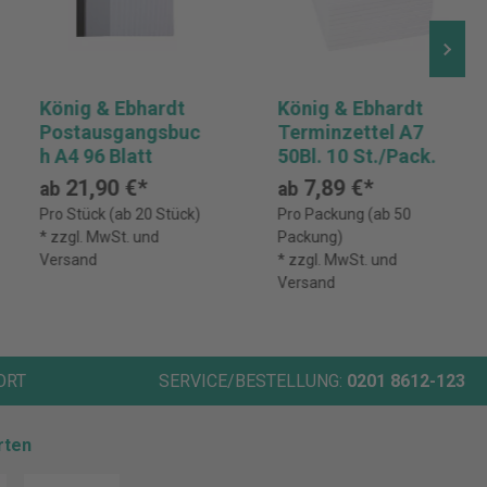
König & Ebhardt
König & Ebhardt
Postausgangsbuc
Terminzettel A7
h A4 96 Blatt
50Bl. 10 St./Pack.
21,90 €*
7,89 €*
ab
ab
Pro Stück (ab 20 Stück)
Pro Packung (ab 50
* zzgl. MwSt. und
Packung)
Versand
* zzgl. MwSt. und
Versand
ORT
SERVICE/BESTELLUNG:
0201 8612-123
rten