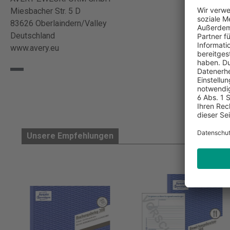
Miesbacher Str. 5 D
83626 Oberlaindern/Valley
Deutschland
www.avery.eu
Unsere Empfehlungen