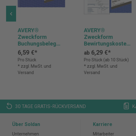
AVERY®
AVERY®
Zweckform
Zweckform
Buchungsbeleg
Bewirtungskosten
308, A5 quer, 50
beleg 745, A5, 50
6,59 €*
6,29 €*
ab
Originale, 50 Blatt
Blatt
Pro Stück
Pro Stück (ab 10 Stück)
* zzgl. MwSt. und
* zzgl. MwSt. und
Versand
Versand
30 TAGE GRATIS-RÜCKVERSAND
K
Über Soldan
Karriere
Unternehmen
Mitarbeiter