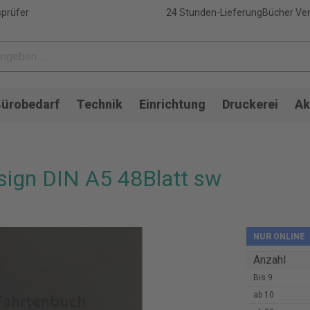
sprüfer
24 Stunden-Lieferung
Bücher Ver
ürobedarf
Technik
Einrichtung
Druckerei
Ak
sign DIN A5 48Blatt sw
NUR ONLINE
Anzahl
Bis
9
ab
10