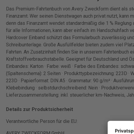
Das Premium-Fahrtenbuch von Avery Zweckform dient als st
Finanzamt. Wer seinen Dienstwagen auch privat nutzt, kann m
denn das Finanzamt wendet standardmäßig die 1 % Reglung a
für alle Informationen, kann aber einfach im Handschuhfach
Hardcover Einband schützt das Formularbuch zuverlässig und 
Schreibunterlage. Große Ausfüllfelder bieten zudem viel Pla
Fahrten. An Zusatzinhalt finden Sie in unserem Fahrtenbuch 
Kraftstoffverbrauchstabelle. Geeignet für Deutschland und Öst
Einbandes: Karton · Farbe: weiß · Farbe des Einbandes: schwarz
(Spaltenschema): 2 Seiten · Produkttypbezeichnung: 223D · 
223D · Papierformat: DIN A5 · Grammatur: 90 g/m² · Ausführung
Klebebindung · selbstdurchschreibend: Nein · Produktverwen
Lieferzusammenstellung: inkl. steuerlicher km-Nachweis, Ja
Details zur Produktsicherheit
Verantwortliche Person für die EU:
AVERY ZWECKFORM GmbH