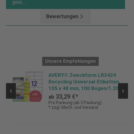
geei…
Mehr
Bewertungen
Unsere Empfehlungen
AVERY® Zweckform LR3424
Recycling Universal-Etiketten,
105 x 48 mm, 100 Bogen/1.200
Etiketten, naturweiß
33,29 €*
ab
Pro Packung (ab 3 Packung)
* zzgl. MwSt. und Versand