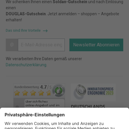
Wir schenken Ihnen einen
Soldan-Gutschein
und nach Einlösung
einen
DOUGLAS-Gutschein
. Jetzt anmelden – shoppen – Angebote
erhalten!
Das sind Ihre Vorteile
@
Newsletter Abonnieren
Wir verarbeiten Ihre Daten gemäß unserer
Datenschutzerklärung
.