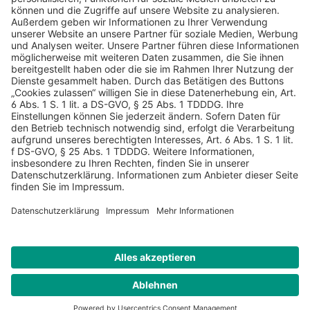
AGB
Datenschutz
Impressum
Sicherheitshinweis
Compliance
© 2026 Hans Soldan GmbH, alle Rechte vorbehalten. Das
Angebot ist für Industrie, Handel, freien Berufe zur Verwendung
in der selbständigen oder gewerblichen Tätigkeit bestimmt. *
Netto-Preise zzgl. gesetzlich gültiger MwSt., zzgl.
Versandkostenpauschale - ausgenommen Literatur-Artikel.
Sichere Daten dank SSL-Verschlüsselung.