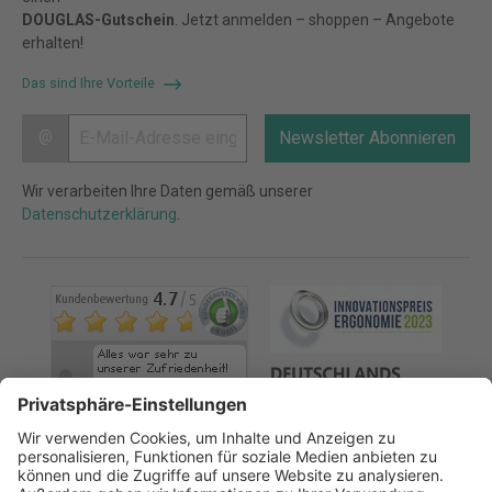
DOUGLAS-Gutschein
. Jetzt anmelden – shoppen – Angebote
erhalten!
Das sind Ihre Vorteile
@
Newsletter Abonnieren
Wir verarbeiten Ihre Daten gemäß unserer
Datenschutzerklärung
.