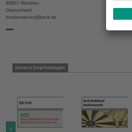
80801 München
Deutschland
kundenservice@beck.de
Unsere Empfehlungen