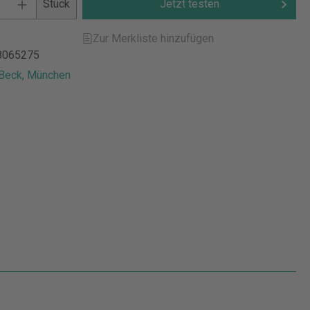
Stück
Jetzt testen
Zur Merkliste hinzufügen
8065275
 Beck, München