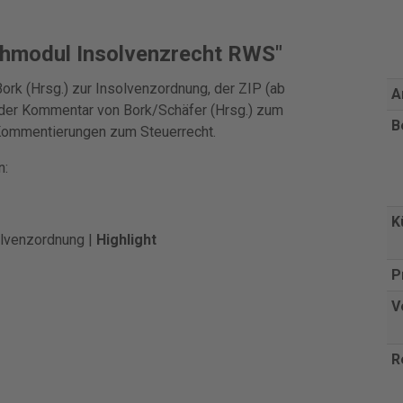
chmodul Insolvenzrecht RWS"
k (Hrsg.) zur Insolvenzordnung, der ZIP (ab
A
 der Kommentar von Bork/Schäfer (Hrsg.) zum
B
 Kommentierungen zum Steuerrecht.
n:
K
olvenzordnung |
Highlight
P
V
R