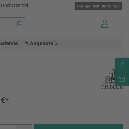
sandkostenfrei
Hotline: 0201 86 12-123
ademie
% Angebote %
 €*