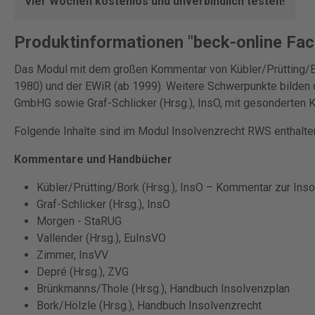
Vier Wochen kostenlos und unverbindlich testen!
Produktinformationen "beck-online Fa
Das Modul mit dem großen Kommentar von Kübler/Prütting/Bor
1980) und der EWiR (ab 1999). Weitere Schwerpunkte bilden
GmbHG sowie Graf-Schlicker (Hrsg.), InsO, mit gesonderten
Folgende Inhalte sind im Modul Insolvenzrecht RWS enthalte
Kommentare und Handbücher
Kübler/Prütting/Bork (Hrsg.), InsO – Kommentar zur Ins
Graf-Schlicker (Hrsg.), InsO
Morgen - StaRUG
Vallender (Hrsg.), EuInsVO
Zimmer, InsVV
Depré (Hrsg.), ZVG
Brünkmanns/Thole (Hrsg.), Handbuch Insolvenzplan
Bork/Hölzle (Hrsg.), Handbuch Insolvenzrecht