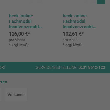
beck-online
beck-online
Fachmodul
Fachmodul
Insolvenzrecht
Insolvenzrecht
PREMIUM -
PREMIUM -
126,00 €*
102,61 €*
Vorzugspreis NZI
Vorzugspreis VID
pro Monat
pro Monat
* zzgl. MwSt.
* zzgl. MwSt.
ORT
SERVICE/BESTELLUNG:
0201 8612-123
rten