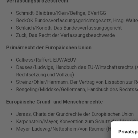
Verfassungsprozessrecht
Schmidt-Bleibtreu/Klein/Bethge, BVerfGG
BeckOK Bundesverfassungsgerichtsgesetz, Hrsg. Walte
Schlaich/Korioth, Das Bundesverfassungsgericht
Zuck, Das Recht der Verfassungsbeschwerde
Primärrecht der Europäischen Union
Calliess/Ruffert, EUV/AEUV
Dauses/Ludwigs, Handbuch des EU-Wirtschaftsrechts 
Rechtsetzung und Vollzug)
Streinz/Ohler/Herrmann, Der Vertrag von Lissabon zur 
Rengeling/Middeke/Gellermann, Handbuch des Rechtssc
Europäische Grund- und Menschenrechte
Jarass, Charta der Grundrechte der Europäischen Union
Karpenstein/Mayer, Konvention zum Schutz der Mensche
Meyer-Ladewig/Nettesheim/von Raumer (Hrsg.), Europ