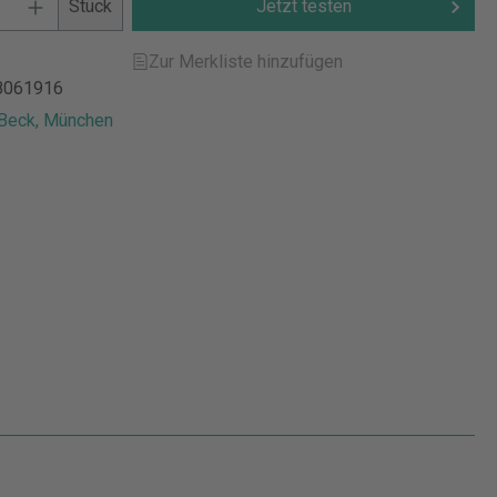
Stück
Jetzt testen
Zur Merkliste hinzufügen
8061916
 Beck, München