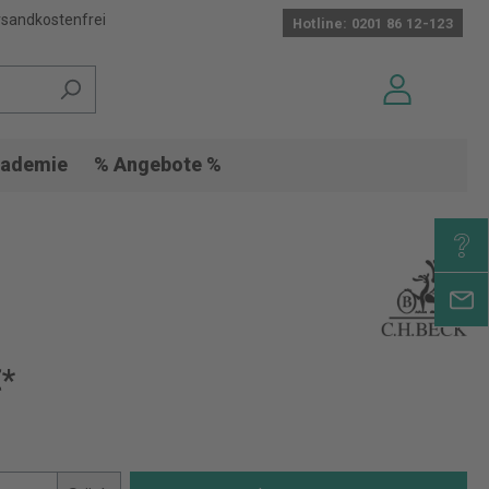
sandkostenfrei
Hotline: 0201 86 12-123
ademie
% Angebote %
€*