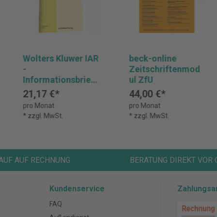
Wolters Kluwer IAR
beck-online
-
Zeitschriftenmod
Informationsbrief
ul ZfU
Ausländerrecht
21,17 €*
44,00 €*
online
pro Monat
pro Monat
* zzgl. MwSt.
* zzgl. MwSt.
AUF AUF RECHNUNG
BERATUNG DIREKT VOR 
Kundenservice
Zahlungsa
FAQ