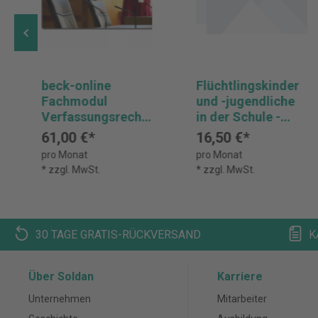
beck-online
Flüchtlingskinder
Fachmodul
und -jugendliche
Verfassungsrecht
in der Schule -
PLUS -
online
61,00 €*
16,50 €*
Vorzugspreis
pro Monat
pro Monat
* zzgl. MwSt.
* zzgl. MwSt.
30 TAGE GRATIS-RÜCKVERSAND
K
Über Soldan
Karriere
Unternehmen
Mitarbeiter