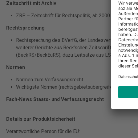
Zeitschrift mit Archiv
ZRP – Zeitschrift für Rechtspolitik, ab 2000
Rechtsprechung
Rechtsprechung des BVerfG, der Landesverfassungsger
weiterer Gerichte aus Beck’schen Zeitschriften und ergän
(BeckRS/BeckEuRS), dazu Leitsätze aus LSK zu weiteren
Normen
Normen zum Verfassungsrecht
Wichtigste Normen (rechtsgebietsübergreifend)
Fach-News Staats- und Verfassungsrecht
Details zur Produktsicherheit
Verantwortliche Person für die EU: