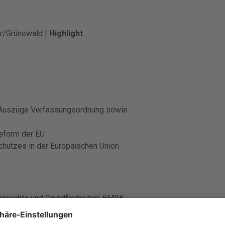
r/Grünewald |
Highlight
(Auszüge Verfassungsordnung sowie
Reform der EU
hutzes in der Europäischen Union
nrechte und Grundfreiheiten: EMRK
äische Menschenrechtskonvention (Nomos)