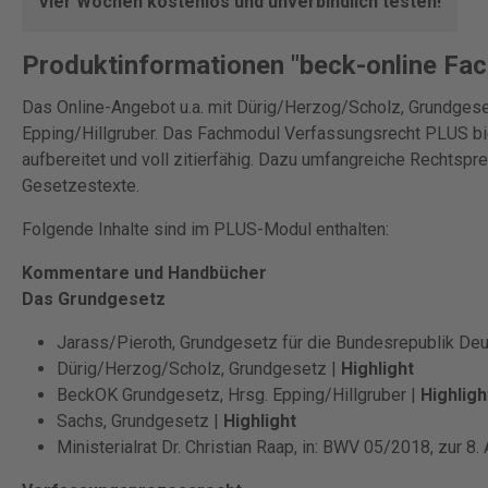
Vier Wochen kostenlos und unverbindlich testen!
Produktinformationen "beck-online Fa
Das Online-Angebot u.a. mit Dürig/Herzog/Scholz, Grundge
Epping/Hillgruber. Das Fachmodul Verfassungsrecht PLUS bie
aufbereitet und voll zitierfähig. Dazu umfangreiche Rechtspre
Gesetzestexte.
Folgende Inhalte sind im PLUS-Modul enthalten:
Kommentare und Handbücher
Das Grundgesetz
Jarass/Pieroth, Grundgesetz für die Bundesrepublik De
Dürig/Herzog/Scholz, Grundgesetz |
Highlight
BeckOK Grundgesetz, Hrsg. Epping/Hillgruber |
Highligh
Sachs, Grundgesetz |
Highlight
Ministerialrat Dr. Christian Raap, in: BWV 05/2018, zur 8