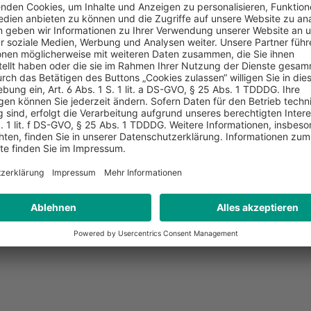
ichte, des EuGH, EuG und des EGMR sowie
zend exklusiv online im Volltext
 Zeitschriften