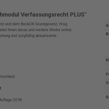
chmodul Verfassungsrecht PLUS"
setz und dem BeckOK Grundgesetz, Hrsg.
A
tet Ihnen diese und weitere Werke online
B
chung und sorgfältig aktualisierte
K
P
utschland
V
t
R
. Auflage 2018