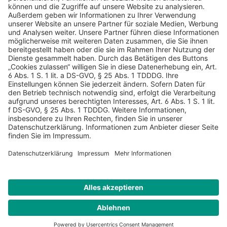
AGB
Datenschutz
Impressum
Sicherheitshinweis
Compliance
© 2026 Hans Soldan GmbH, alle Rechte vorbehalten. Das
Angebot ist für Industrie, Handel, freien Berufe zur Verwendung
in der selbständigen oder gewerblichen Tätigkeit bestimmt. *
Netto-Preise zzgl. gesetzlich gültiger MwSt., zzgl.
Versandkostenpauschale - ausgenommen Literatur-Artikel.
Sichere Daten dank SSL-Verschlüsselung.