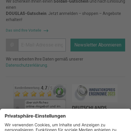
Wir schenken Ihnen einen
Soldan-Gutschein
und nach Einlösung
einen
DOUGLAS-Gutschein
. Jetzt anmelden – shoppen – Angebote
erhalten!
Das sind Ihre Vorteile
@
Newsletter Abonnieren
Wir verarbeiten Ihre Daten gemäß unserer
Datenschutzerklärung
.