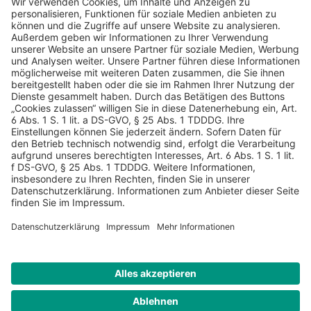
AGB
Datenschutz
Impressum
Sicherheitshinweis
Compliance
© 2026 Hans Soldan GmbH, alle Rechte vorbehalten. Das
Angebot ist für Industrie, Handel, freien Berufe zur Verwendung
in der selbständigen oder gewerblichen Tätigkeit bestimmt. *
Netto-Preise zzgl. gesetzlich gültiger MwSt., zzgl.
Versandkostenpauschale - ausgenommen Literatur-Artikel.
Sichere Daten dank SSL-Verschlüsselung.