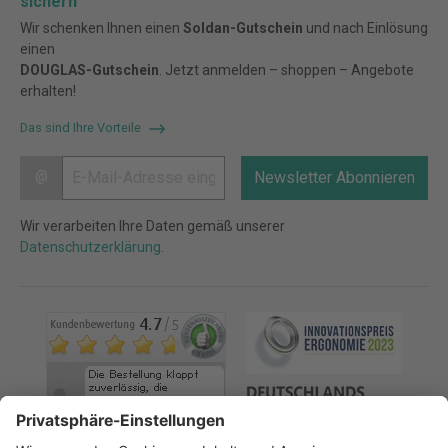
sichern
Wir schenken Ihnen einen
Soldan-Gutschein
und nach Einlösung
einen
DOUGLAS-Gutschein
. Jetzt anmelden – shoppen – Angebote
erhalten!
Das sind Ihre Vorteile
@
Newsletter Abonnieren
Wir verarbeiten Ihre Daten gemäß unserer
Datenschutzerklärung
.