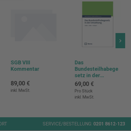
SGB VIII
Das
Kommentar
Bundesteilhabege
setz in der
Umsetzung
89,00 €
69,00 €
inkl. MwSt.
Pro Stück
inkl. MwSt.
ORT
SERVICE/BESTELLUNG:
0201 8612-123