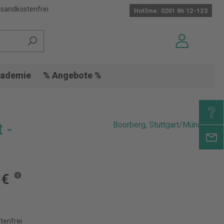
sandkostenfrei
Hotline: 0201 86 12-123
ademie
% Angebote %
 -
Boorberg, Stuttgart/München
 €
tenfrei