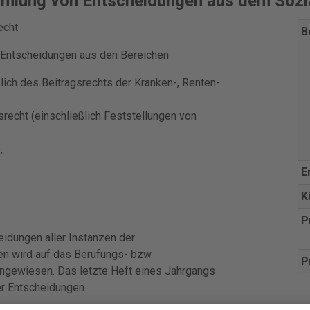
mmlung von Entscheidungen aus dem Sozi
echt
B
ge Entscheidungen aus den Bereichen
lich des Beitragsrechts der Kranken-, Renten-
recht (einschließlich Feststellungen von
,
E
K
P
eidungen aller Instanzen der
gen wird auf das Berufungs- bzw.
P
ingewiesen. Das letzte Heft eines Jahrgangs
er Entscheidungen.