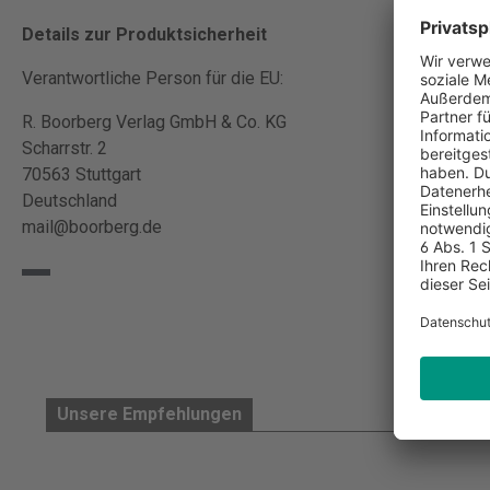
Details zur Produktsicherheit
Verantwortliche Person für die EU:
R. Boorberg Verlag GmbH & Co. KG
Scharrstr. 2
70563 Stuttgart
Deutschland
mail@boorberg.de
Unsere Empfehlungen