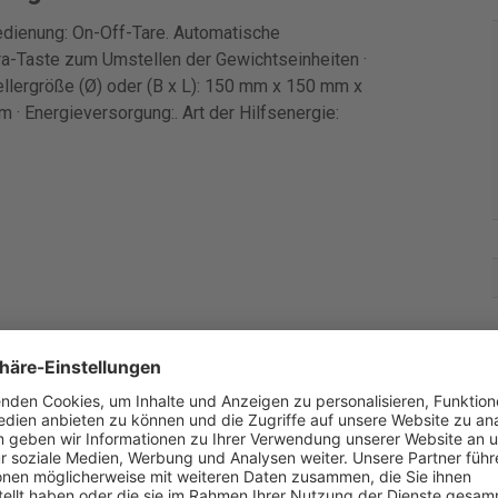
edienung: On-Off-Tare. Automatische
tra-Taste zum Umstellen der Gewichtseinheiten ·
 Tellergröße (Ø) oder (B x L): 150 mm x 150 mm x
· Energieversorgung:. Art der Hilfsenergie: