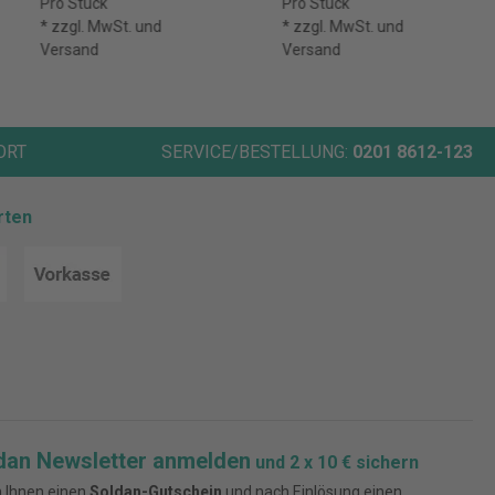
Pro Stück
Pro Stück
* zzgl. MwSt. und
* zzgl. MwSt. und
Versand
Versand
ORT
SERVICE/BESTELLUNG:
0201 8612-123
rten
dan Newsletter anmelden
und 2 x 10 € sichern
 Ihnen einen
Soldan-Gutschein
und nach Einlösung einen