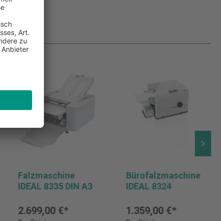
Falzmaschine
Bürofalzmaschine
IDEAL 8335 DIN A3
IDEAL 8324
2.699,00 €*
1.359,00 €*