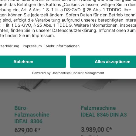
Büro-
Falzmaschine
Falzmaschine
IDEAL 8345 DIN A3
IDEAL 8306
3.989,00 €*
629,00 €*