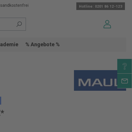
sandkostenfrei
Hotline: 0201 86 12-123
ademie
% Angebote %
€*