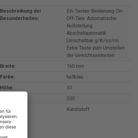
Beschreibung der
Ein-Tasten-Bedienung: On-
Besonderheiten:
Off-Tare. Automatische
Nullstellung,
Abschaltautomatik.
Umschaltbar g/lb/oz/ml.
Extra-Taste zum Umstellen
der Gewichtseinheiten
Breite:
160 mm
Farbe:
hellblau
Höhe:
30
Tiefe:
200
Werkstoff:
Kunststoff