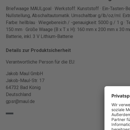
Briefwaage MAULgoal · Werkstoff: Kunststoff · Ein-Tasten-B
Nullstellung, Abschaltautomatik. Umschaltbar g/lb/oz/ml. Ex
Farbe: hellblau · Wiegebereich / -genauigkeit: 5000 g / 1 g ·
150 mm · Größe Waage (B x T x H): 160 mm x 200 mm x 30 mm 
Batterie, inkl. 3 V Lithium-Batterie
Details zur Produktsicherheit
Verantwortliche Person für die EU:
Jakob Maul GmbH
Jakob-Maul-Str. 17
64732 Bad König
Deutschland
gpsr@maul.de