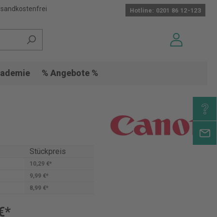
sandkostenfrei
Hotline: 0201 86 12-123
ademie
% Angebote %
Stückpreis
10,29 €*
9,99 €*
8,99 €*
€*