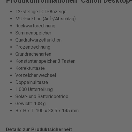
Produktinformationen "Canon Desktop-
12-stellige LCD-Anzeige
MU-Funktion (Auf-/Abschlag)
Rückwärtsrechnung
Summenspeicher
Quadratwurzelfunktion
Prozentrechnung
Grundrechenarten
Konstantenspeicher 3 Tasten
Korrekturtaste
Vorzeichenwechsel
Doppelnulltaste
1.000 Unterteilung
Solar- und Batteriebetrieb
Gewicht: 108 g
B x H x T: 100 x 33,5 x 145 mm
Details zur Produktsicherheit