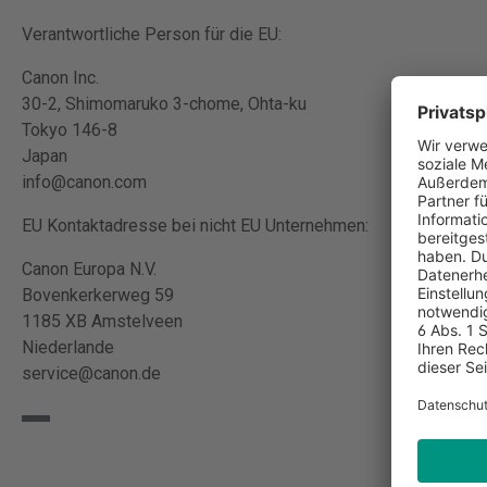
Verantwortliche Person für die EU:
Canon Inc.
30-2, Shimomaruko 3-chome, Ohta-ku
Tokyo 146-8
Japan
info@canon.com
EU Kontaktadresse bei nicht EU Unternehmen:
Canon Europa N.V.
Bovenkerkerweg 59
1185 XB Amstelveen
Niederlande
service@canon.de