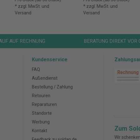
CASIO LC-401LV-
CASIO LC-401LV-
* zzgl. MwSt. und
* zzgl. MwSt. und
BU
PK
Versand
Versand
AUF AUF RECHNUNG
BERATUNG DIREKT VOR 
Kundenservice
Zahlungsa
FAQ
Außendienst
Bestellung / Zahlung
Retouren
Reparaturen
Standorte
Werbung
Zum Sol
Kontakt
Wir schenken
Feedback zu soldan.de