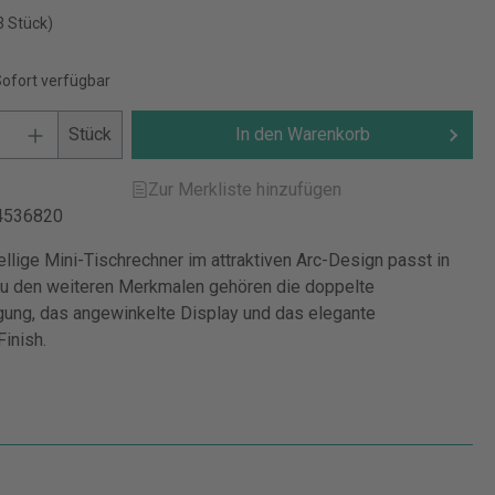
3 Stück)
Sofort verfügbar
Stück
In den Warenkorb
Zur Merkliste hinzufügen
4536820
llige Mini-Tischrechner im attraktiven Arc-Design passt in
Zu den weiteren Merkmalen gehören die doppelte
ung, das angewinkelte Display und das elegante
inish.