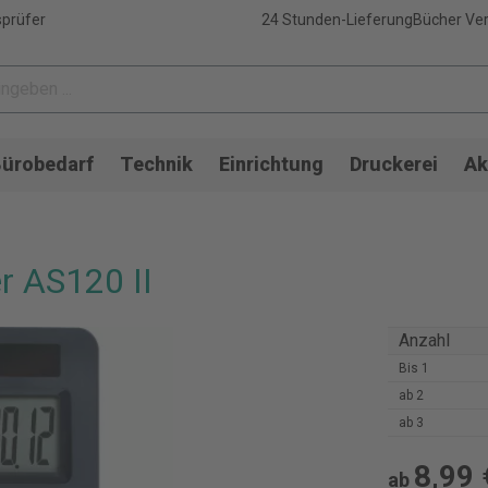
sprüfer
24 Stunden-Lieferung
Bücher Ver
ürobedarf
Technik
Einrichtung
Druckerei
Ak
r AS120 II
Anzahl
Bis
1
ab
2
ab
3
8,99 
ab