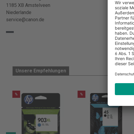
1185 XB Amstelveen
Niederlande
service@canon.de
Unsere Empfehlungen
%
%