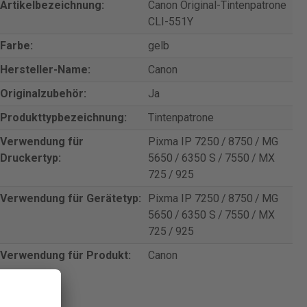
Artikelbezeichnung:
Canon Original-Tintenpatrone
CLI-551Y
Farbe:
gelb
Hersteller-Name:
Canon
Originalzubehör:
Ja
Produkttypbezeichnung:
Tintenpatrone
Verwendung für
Pixma IP 7250 / 8750 / MG
Druckertyp:
5650 / 6350 S / 7550 / MX
725 / 925
Verwendung für Gerätetyp:
Pixma IP 7250 / 8750 / MG
5650 / 6350 S / 7550 / MX
725 / 925
Verwendung für Produkt:
Canon