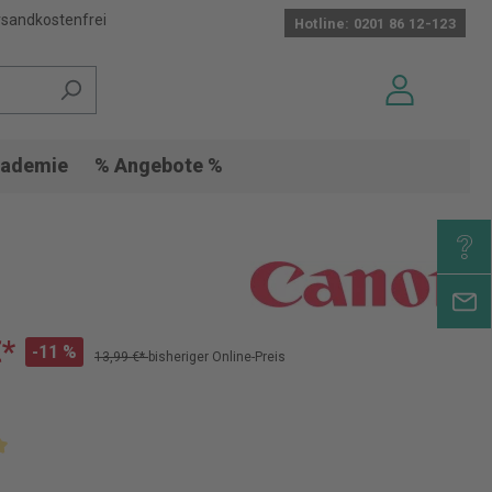
sandkostenfrei
Hotline: 0201 86 12-123
ademie
% Angebote %
€*
-11 %
13,99 €*
bisheriger Online-Preis