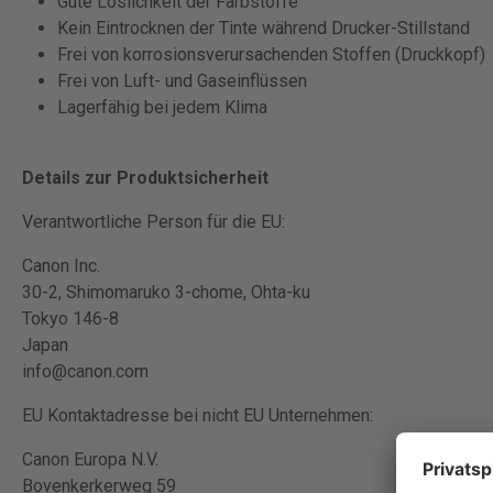
Gute Löslichkeit der Farbstoffe
Kein Eintrocknen der Tinte während Drucker-Stillstand
Frei von korrosionsverursachenden Stoffen (Druckkopf)
Frei von Luft- und Gaseinflüssen
Lagerfähig bei jedem Klima
Details zur Produktsicherheit
Verantwortliche Person für die EU:
Canon Inc.
30-2, Shimomaruko 3-chome, Ohta-ku
Tokyo 146-8
Japan
info@canon.com
EU Kontaktadresse bei nicht EU Unternehmen:
Canon Europa N.V.
Bovenkerkerweg 59