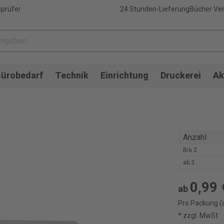
sprüfer
24 Stunden-Lieferung
Bücher Ver
ürobedarf
Technik
Einrichtung
Druckerei
Ak
Anzahl
Bis
2
ab
3
0,99 
ab
Pro Packung (
* zzgl. MwSt.