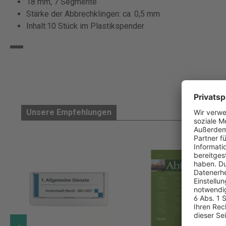
18 mm, 7 Segmente
Stärke der Abbrechklingen: ca. 0,5 mm
Inhalt:10 Stück im Plastikspender
Unsere Empfehlungen