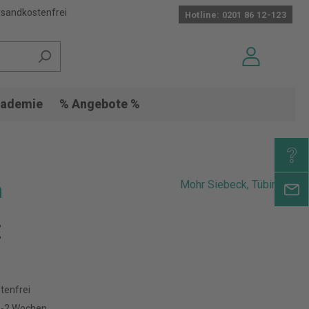
sandkostenfrei
Hotline: 0201 86 12-123
ademie
% Angebote %
n
Mohr Siebeck, Tübingen
€
tenfrei
 1-2 Wochen