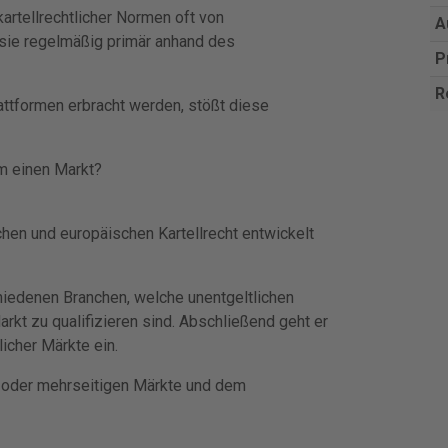
artellrechtlicher Normen oft von
A
 sie regelmäßig primär anhand des
P
R
lattformen erbracht werden, stößt diese
m einen Markt?
en und europäischen Kartellrecht entwickelt
hiedenen Branchen, welche unentgeltlichen
kt zu qualifizieren sind. Abschließend geht er
icher Märkte ein.
i- oder mehrseitigen Märkte und dem