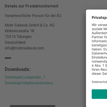
Details zur Produktsicherheit
Verantwortliche Person für die EU:
Mohr Siebeck GmbH & Co. KG
Wilhelmstraße 18
72074 Tübingen
Deutschland
info@mohrsiebeck.com
Downloads:
Download Leseprobe_1
Download Inhaltsverzeichnis