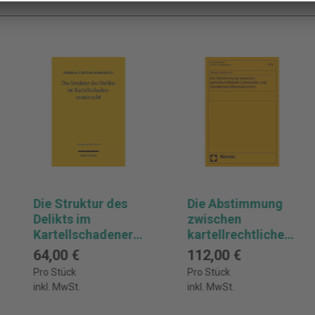
Die Struktur des
Die Abstimmung
Delikts im
zwischen
Kartellschadeners
kartellrechtlichen
atzrecht
Geldbußen und
64,00 €
112,00 €
Schadensersatzan
Pro Stück
Pro Stück
sprüchen
inkl. MwSt.
inkl. MwSt.