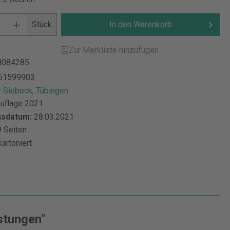
Stück
In den Warenkorb
Zur Merkliste hinzufügen
8084285
61599903
 Siebeck, Tübingen
Auflage 2021
gsdatum:
28.03.2021
 Seiten
kartoniert
stungen"