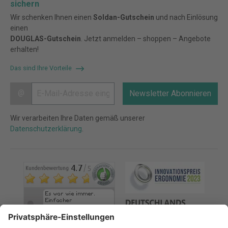
sichern
Wir schenken Ihnen einen
Soldan-Gutschein
und nach Einlösung
einen
DOUGLAS-Gutschein
. Jetzt anmelden – shoppen – Angebote
erhalten!
Das sind Ihre Vorteile
@
Newsletter Abonnieren
Wir verarbeiten Ihre Daten gemäß unserer
Datenschutzerklärung
.