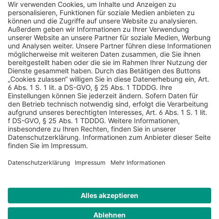
AGB
Datenschutz
Impressum
Sicherheitshinweis
Compliance
© 2026 Hans Soldan GmbH, alle Rechte vorbehalten. Das
Angebot ist für Industrie, Handel, freien Berufe zur Verwendung
in der selbständigen oder gewerblichen Tätigkeit bestimmt. *
Netto-Preise zzgl. gesetzlich gültiger MwSt., zzgl.
Versandkostenpauschale - ausgenommen Literatur-Artikel.