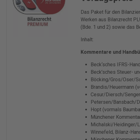
Das Paket für den Bilanzie
Werken aus Bilanzrecht PL
(Bde. 1 und 2) sowie das 
Inhalt:
Kommentare und Handbü
Beck‘sches IFRS-Han
Beck’sches Steuer- un
Böcking/Gros/Oser/Sc
Brandis/Heuermann (v
Cesur/Diersch/Senger
Petersen/Bansbach/Do
Hopt (vormals Baumba
Münchener Kommentar
Michalski/Heidinger/
Winnefeld, Bilanz-Ha
Münchener Kommentar 