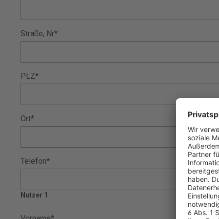
Straße, Nr*
PLZ*
Ort*
Telefon*
Nutzer 1
Vorname*