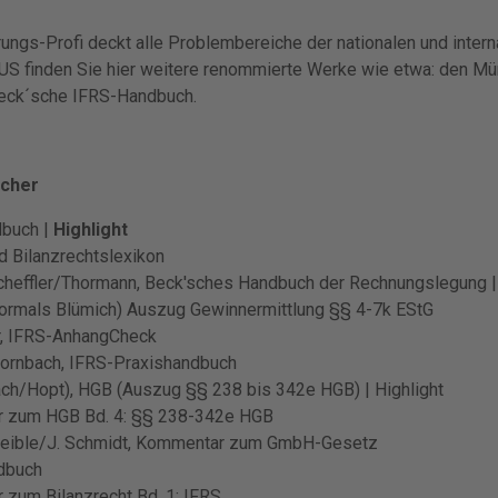
rungs-Profi deckt alle Problembereiche der nationalen und inter
US finden Sie hier weitere renommierte Werke wie etwa: den M
Beck´sche IFRS-Handbuch.
cher
dbuch |
Highlight
d Bilanzrechtslexikon
heffler/Thormann, Beck'sches Handbuch der Rechnungslegung 
ormals Blümich) Auszug Gewinnermittlung §§ 4-7k EStG
, IFRS-AnhangCheck
rnbach, IFRS-Praxishandbuch
ch/Hopt), HGB (Auszug §§ 238 bis 342e HGB) | Highlight
 zum HGB Bd. 4: §§ 238-342e HGB
Leible/J. Schmidt, Kommentar zum GmbH-Gesetz
ndbuch
zum Bilanzrecht Bd. 1: IFRS