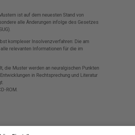
Mustern ist auf dem neuesten Stand von
sondere alle Änderungen infolge des Gesetzes
SUG).
lbst komplexer Insolvenzverfahren: Die am
alle relevanten Informationen für die im
t, die Muster werden an neuralgischen Punkten
ntwicklungen in Rechtsprechung und Literatur
t.
 CD-ROM.