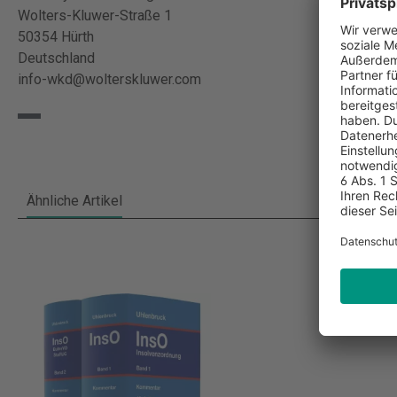
Wolters-Kluwer-Straße 1
50354 Hürth
Deutschland
info-wkd@wolterskluwer.com
Ähnliche Artikel