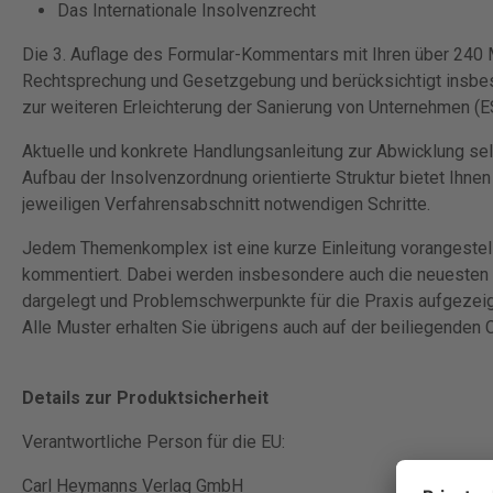
Das Internationale Insolvenzrecht
Die 3. Auflage des Formular-Kommentars mit Ihren über 240 
Rechtsprechung und Gesetzgebung und berücksichtigt insbe
zur weiteren Erleichterung der Sanierung von Unternehmen (E
Aktuelle und konkrete Handlungsanleitung zur Abwicklung se
Aufbau der Insolvenzordnung orientierte Struktur bietet Ihnen 
jeweiligen Verfahrensabschnitt notwendigen Schritte.
Jedem Themenkomplex ist eine kurze Einleitung vorangestell
kommentiert. Dabei werden insbesondere auch die neuesten E
dargelegt und Problemschwerpunkte für die Praxis aufgezeig
Alle Muster erhalten Sie übrigens auch auf der beiliegenden
Details zur Produktsicherheit
Verantwortliche Person für die EU:
Carl Heymanns Verlag GmbH