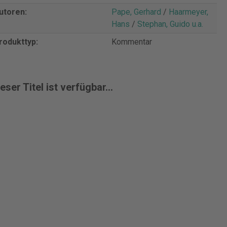
utoren:
Pape, Gerhard
/
Haarmeyer,
Hans
/
Stephan, Guido u.a.
rodukttyp:
Kommentar
eser Titel ist verfügbar...