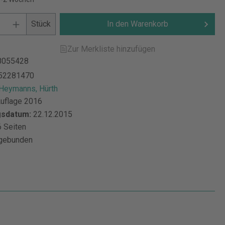
Stück
In den Warenkorb
Zur Merkliste hinzufügen
8055428
52281470
 Heymanns, Hürth
Auflage 2016
gsdatum:
22.12.2015
 Seiten
gebunden