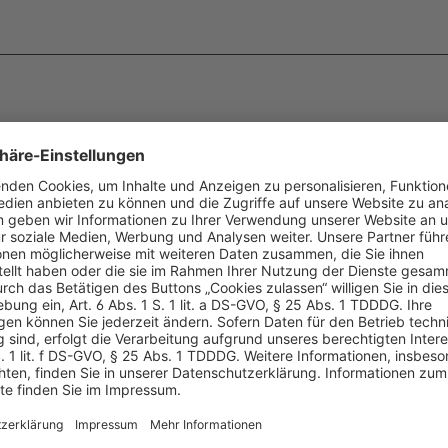
 x-book
herlitz Schulheft x-book
herlitz
25,
DIN A4, Lineatur 26,
DIN A4,
kariert 3322609
karier
0,75 €*
0,75
ab
ab