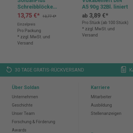
SoldanPlus
Vokabelheft DIN
Schreibblöcke
A5 90g 32Bl. liniert
Legal Pad + 1
13,75 €*
3,89 €*
ab
13,77 €*
Tintenroller ONE
Pro Stück (ab 100 Stück)
Einzelpreis
GRATIS
* zzgl. MwSt. und
Pro Packung
Versand
* zzgl. MwSt. und
Versand
30 TAGE GRATIS-RÜCKVERSAND
K
Über Soldan
Karriere
Unternehmen
Mitarbeiter
Geschichte
Ausbildung
Unser Team
Stellenanzeigen
Forschung & Förderung
Awards