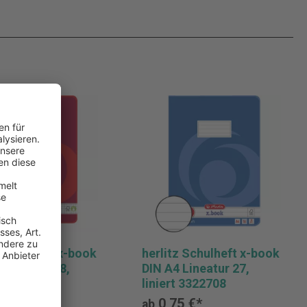
 Schulheft x-book
herlitz Schulheft x-book
 Lineatur 28,
DIN A4 Lineatur 27,
t 3322807
liniert 3322708
 €*
0,75 €*
ab