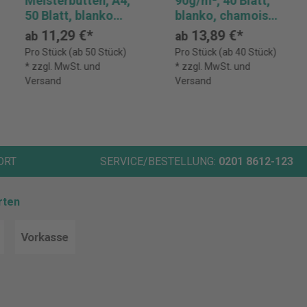
Meisterbütten, A4,
90g/m², 40 Blatt,
50 Blatt, blanko
blanko, chamois
DFW 840100
marmor DFW
11,29 €*
13,89 €*
ab
ab
880100
Pro Stück (ab 50 Stück)
Pro Stück (ab 40 Stück)
* zzgl. MwSt. und
* zzgl. MwSt. und
Versand
Versand
ORT
SERVICE/BESTELLUNG:
0201 8612-123
rten