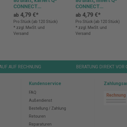
80 Blatt, kariert Q-
80 Blatt, liniert Q-
CONNECT
CONNECT
KF01981
KF01983
4,79 €*
4,79 €*
ab
ab
Pro Stück (ab 120 Stück)
Pro Stück (ab 120 Stück)
* zzgl. MwSt. und
* zzgl. MwSt. und
Versand
Versand
AUF AUF RECHNUNG
BERATUNG DIREKT VOR 
Kundenservice
Zahlungsa
FAQ
Außendienst
Bestellung / Zahlung
Retouren
Reparaturen