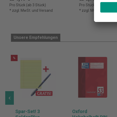
Pro Stück (ab 3 Stück)
Pro Stück (ab 3 Stück)
* zzgl. MwSt. und Versand
* zzgl. MwSt. und Ver
Unsere Empfehlungen
%
Spar-Set! 3
Oxford