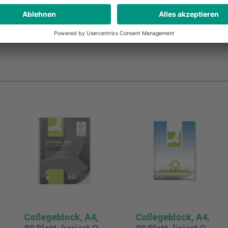
Pro Stück (ab 3 Stück)
Pro Stück
sand
* zzgl. MwSt. und Versand
* zzgl. 
Collegeblock, A4,
Collegeblock, A4,