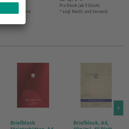
 (ab 3 Stück)
Pro Stück (ab 3 Stück)
MwSt. und Versand
* zzgl. MwSt. und Versand
Briefblock
Briefblock, A4,