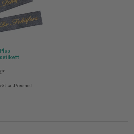
Plus
etikett
€*
k
MwSt. und Versand