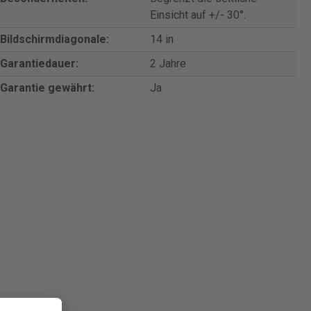
Einsicht auf +/- 30°.
Bildschirmdiagonale:
14 in
Garantiedauer:
2 Jahre
Garantie gewährt:
Ja