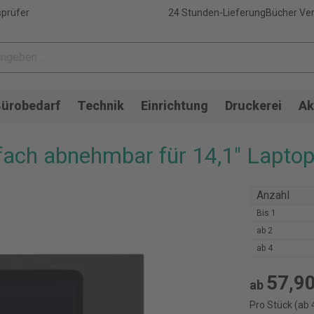
sprüfer
24 Stunden-Lieferung
Bücher Ver
ürobedarf
Technik
Einrichtung
Druckerei
Ak
-fach abnehmbar für 14,1" Lapto
Anzahl
Bis
1
ab
2
ab
4
57,90
ab
Pro Stück (ab 