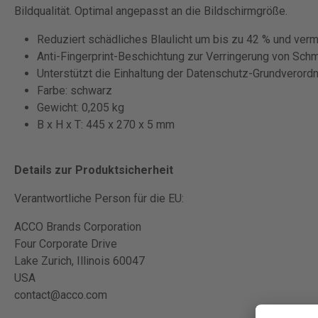
Bildqualität. Optimal angepasst an die Bildschirmgröße.
Reduziert schädliches Blaulicht um bis zu 42 % und ver
Anti-Fingerprint-Beschichtung zur Verringerung von Sch
Unterstützt die Einhaltung der Datenschutz-Grundveror
Farbe: schwarz
Gewicht: 0,205 kg
B x H x T: 445 x 270 x 5 mm
Details zur Produktsicherheit
Verantwortliche Person für die EU:
ACCO Brands Corporation
Four Corporate Drive
Lake Zurich, Illinois 60047
USA
contact@acco.com