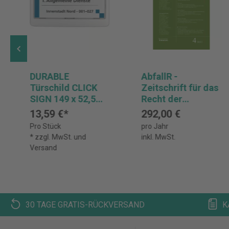
DURABLE
AbfallR -
Türschild CLICK
Zeitschrift für das
SIGN 149 x 52,5
Recht der
mm
Abfallwirtschaft
13,59 €*
292,00 €
Abonnement
Pro Stück
pro Jahr
* zzgl. MwSt. und
inkl. MwSt.
Versand
30 TAGE GRATIS-RÜCKVERSAND
K