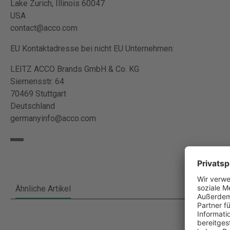
Lake Zurich, Illinois 60047
USA
contact@acco.com
EU Kontaktadresse bei nicht EU Unternehmen:
LEITZ ACCO Brands GmbH & Co. KG
Siemensstr. 64
70469 Stuttgart
Deutschland
germanyinfo@acco.com
Ähnliche Artikel