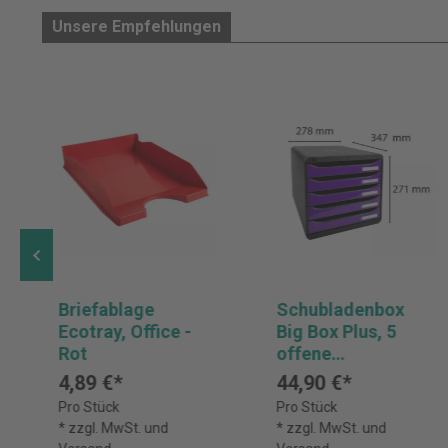
Unsere Empfehlungen
Briefablage
Schubladenbox
Ecotray, Office -
Big Box Plus, 5
Rot
offene
Schubladen,
4,89 €*
44,90 €*
Iderama - Violett
Pro Stück
Pro Stück
Glossy
* zzgl. MwSt. und
* zzgl. MwSt. und