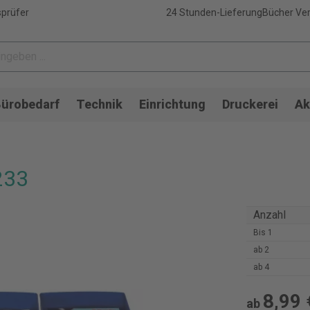
sprüfer
24 Stunden-Lieferung
Bücher Ver
ürobedarf
Technik
Einrichtung
Druckerei
Ak
233
Anzahl
Bis
1
ab
2
ab
4
8,99 
ab