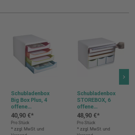
Schubladenbox
Schubladenbox
Big Box Plus, 4
STOREBOX, 6
offene
offene
Schubladen, Black
Schubladen, Black
40,90 €*
48,90 €*
Office -
Office -
Pro Stück
Pro Stück
Weiss/Harlekin
Weiss/Harlekin
* zzgl. MwSt. und
* zzgl. MwSt. und