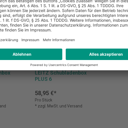
nbox
LEITZ Schubladenbox
PLUS 6
58,95 €*
Pro Stück
sand
* zzgl. MwSt. und Versand