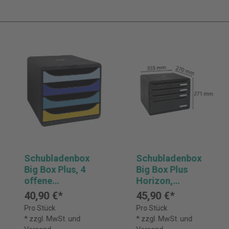
Schubladenbox
Schubladenbox
Big Box Plus, 4
Big Box Plus
offene
Horizon,
Schubladen, Bee
Querformat, 4
40,90 €*
45,90 €*
Blue - Farben
Schubladen,
Pro Stück
Pro Stück
sortiert
EcoBlack -
* zzgl. MwSt. und
* zzgl. MwSt. und
Schwarz