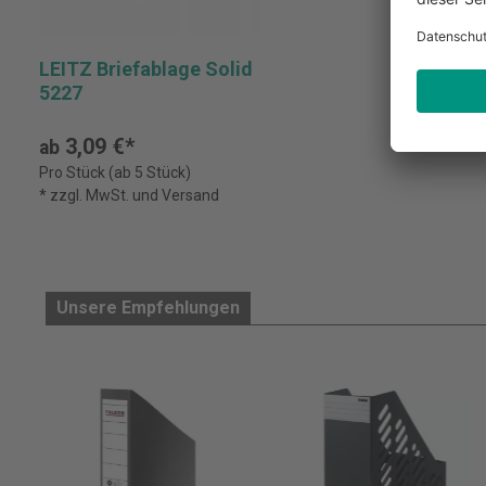
LEITZ Briefablage Solid
5227
3,09 €*
ab
Pro Stück (ab 5 Stück)
* zzgl. MwSt. und Versand
Unsere Empfehlungen