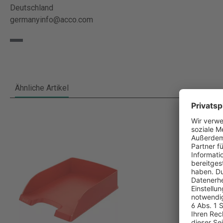
Deutschland
germanyinfo@acco.com
Ähnliche Artikel