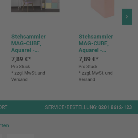
Stehsammler
Stehsammler
MAG-CUBE,
MAG-CUBE,
Aquarel -
Aquarel -
Pastellblau
Korallenrot
7,89 €*
7,89 €*
Pro Stück
Pro Stück
* zzgl. MwSt. und
* zzgl. MwSt. und
Versand
Versand
ORT
SERVICE/BESTELLUNG:
0201 8612-123
rten