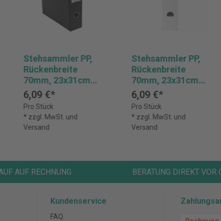
Stehsammler PP,
Stehsammler PP,
Rückenbreite
Rückenbreite
70mm, 23x31cm
70mm, 23x31cm
für DIN A4 -
für DIN A4 - Weiß
6,09 €*
6,09 €*
Schwarz
Pro Stück
Pro Stück
* zzgl. MwSt. und
* zzgl. MwSt. und
Versand
Versand
AUF AUF RECHNUNG
BERATUNG DIREKT VOR 
Kundenservice
Zahlungsa
FAQ