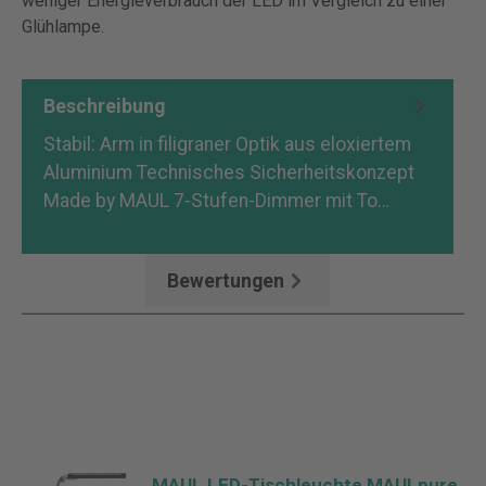
weniger Energieverbrauch der LED im Vergleich zu einer
Glühlampe.
Beschreibung
Stabil: Arm in filigraner Optik aus eloxiertem
Aluminium Technisches Sicherheitskonzept
Made by MAUL 7-Stufen-Dimmer mit To…
Mehr
Bewertungen
MAUL LED-Tischleuchte MAULpure,