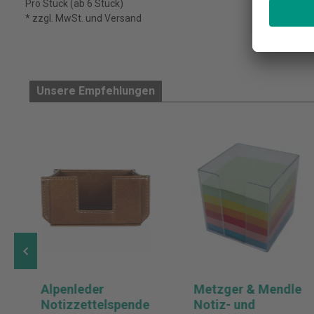
Pro Stück (ab 6 Stück)
* zzgl. MwSt. und Versand
Unsere Empfehlungen
Alpenleder
Metzger & Mendle
Notizzettelspende
Notiz- und