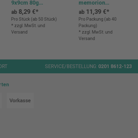
9x9cm 80g
memorion
800Blatt ws
10x10cm ws 600
8,29 €*
11,39 €*
ab
ab
Bl.
Pro Stück (ab 50 Stück)
Pro Packung (ab 40
* zzgl. MwSt. und
Packung)
Versand
* zzgl. MwSt. und
Versand
ORT
SERVICE/BESTELLUNG:
0201 8612-123
rten