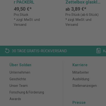
r PACKERL
Zettelbox glasklar,
mit farbsortiertem
49,50 €*
3,89 €*
ab
Papier
Pro Stück
Pro Stück (ab 6 Stück)
* zzgl. MwSt. und
* zzgl. MwSt. und
Versand
Versand
30 TAGE GRATIS-RÜCKVERSAND
K
Über Soldan
Karriere
Unternehmen
Mitarbeiter
Geschichte
Ausbildung
Unser Team
Stellenanzeigen
Forschung & Förderung
Awards
Presse