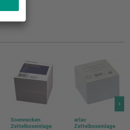
Soennecken
arlac
Zettelboxeinlage
Zettelboxeinlage