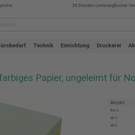
sprüfer
24 Stunden-Lieferung
Bücher Ver
ürobedarf
Technik
Einrichtung
Druckerei
Ak
arbiges Papier, ungeleimt für No
Anzahl
Bis
2
ab
3
ab
6