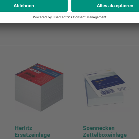
Herlitz
Soennecken
Ersatzeinlage
Zettelboxeinlage