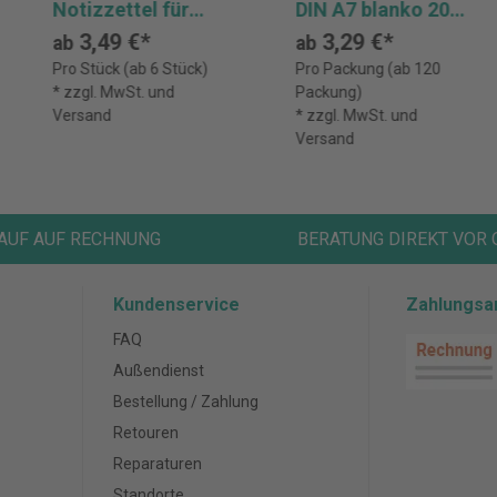
Notizzettel für
DIN A7 blanko 200
Notiz- und
Bl.
3,49 €*
3,29 €*
ab
ab
Zettelbox,
Pro Stück (ab 6 Stück)
Pro Packung (ab 120
ungeleimt
* zzgl. MwSt. und
Packung)
Versand
* zzgl. MwSt. und
Versand
AUF AUF RECHNUNG
BERATUNG DIREKT VOR 
Kundenservice
Zahlungsa
FAQ
Außendienst
Bestellung / Zahlung
Retouren
Reparaturen
Standorte