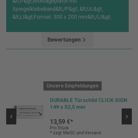
&lt;P&gt;Montageplatte mit
Spiegelklebeband&lt;/P&gt; &lt;UL&gt;
&lt;LI&gt;Format: 300 x 200 mm&lt;/LI&gt;
Mehr
Bewertungen
Unsere Empfehlungen
DURABLE Türschild CLICK SIGN
149 x 52,5 mm
13,59 €*
Pro Stück
* zzgl. MwSt. und Versand