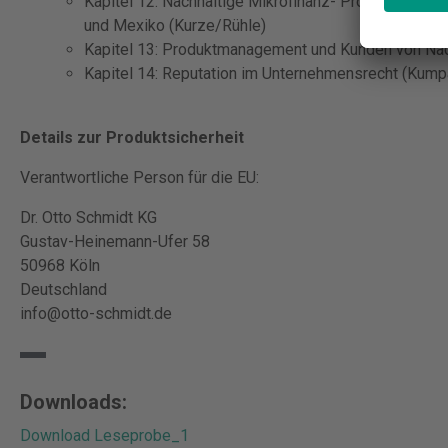
Kapitel 12: Nachhaltige Mikrofinanz- Projekte, darg
und Mexiko (Kurze/Rühle)
Kapitel 13: Produktmanagement und Kunden von Nac
Kapitel 14: Reputation im Unternehmensrecht (Kump
Details zur Produktsicherheit
Verantwortliche Person für die EU:
Dr. Otto Schmidt KG
Gustav-Heinemann-Ufer 58
50968 Köln
Deutschland
info@otto-schmidt.de
Downloads:
Download Leseprobe_1