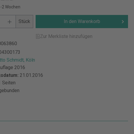
 1-2 Wochen
Stück
In den Warenkorb
Zur Merkliste hinzufügen
8063860
04300173
Otto Schmidt, Köln
Auflage 2016
gsdatum:
21.01.2016
 Seiten
gebunden