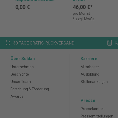
-
0,00 €
46,00 €*
Probeabonnement
pro Monat
* zzgl. MwSt.
30 TAGE GRATIS-RÜCKVERSAND
K
Über Soldan
Karriere
Unternehmen
Mitarbeiter
Geschichte
Ausbildung
Unser Team
Stellenanzeigen
Forschung & Förderung
Awards
Presse
Pressekontakt
Pressemitteilungen