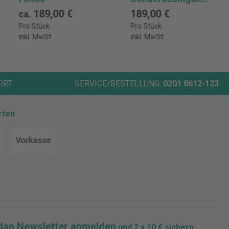
en
189,00 €
189,00 €
ca.
Pro Stück
Pro Stück
inkl. MwSt.
inkl. MwSt.
ORT
SERVICE/BESTELLUNG:
0201 8612-123
rten
dan Newsletter anmelden
und 2 x 10 € sichern