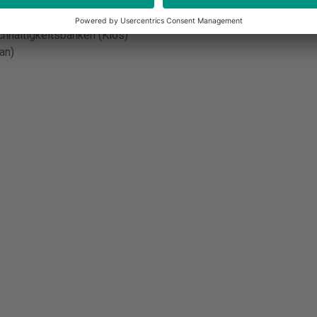
estellt an Programmen in Bhutan, Ruanda/Burundi
hhaltigkeitsbanken (Klos)
an)