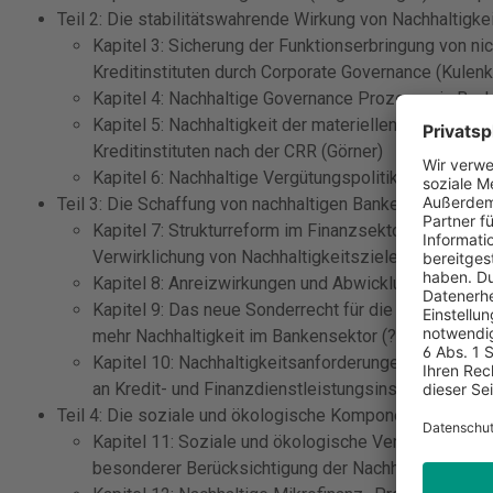
Teil 2: Die stabilitätswahrende Wirkung von Nachhaltigk
Kapitel 3: Sicherung der Funktionserbringung von ni
Kreditinstituten durch Corporate Governance (Kule
Kapitel 4: Nachhaltige Governance Prozesse in Ba
Kapitel 5: Nachhaltigkeit der materiellen Anforderun
Kreditinstituten nach der CRR (Görner)
Kapitel 6: Nachhaltige Vergütungspolitik (Glasow)
Teil 3: Die Schaffung von nachhaltigen Bankenstrukture
Kapitel 7: Strukturreform im Finanzsektor – Das Tr
Verwirklichung von Nachhaltigkeitszielen im Aufsich
Kapitel 8: Anreizwirkungen und Abwicklungsfähigkei
Kapitel 9: Das neue Sonderrecht für die Sanierung 
mehr Nachhaltigkeit im Bankensektor (?) (Cichy/Sch
Kapitel 10: Nachhaltigkeitsanforderungen im Rahmen
an Kredit- und Finanzdienstleistungsinstituten (Bres
Teil 4: Die soziale und ökologische Komponente von Nac
Kapitel 11: Soziale und ökologische Verantwortung
besonderer Berücksichtigung der Nachhaltigkeitsber