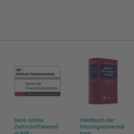
beck-online
Handbuch der
Zeitschriftenmod
Vermögensverwal
ul RdF -
tung