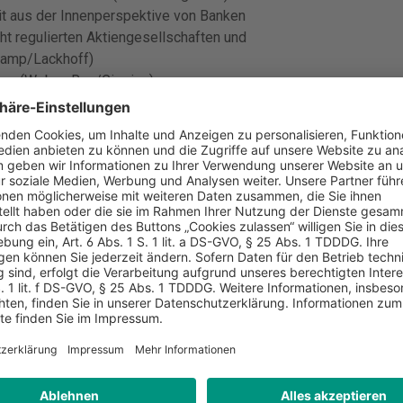
eit aus der Innenperspektive von Banken
cht regulierten Aktiengesellschaften und
nkamp/Lackhoff)
nken (Weber-Rey/Gissing)
gen an regulatorisches Eigenkapital von
n zur Abwendung von Insolvenz
ennbankengesetz als untauglicher Versuch der
tsrecht (Tröger)
t nach der BRRD (Binder)
und Abwicklung von (Groß-)Banken: Der Weg zu
önen)
 der Beteiligung von Private Equity Investoren
sler)
hhaltigkeit im Bankensektor
 von Unternehmen des Finanzsektors unter
ichterstattung (Voland)