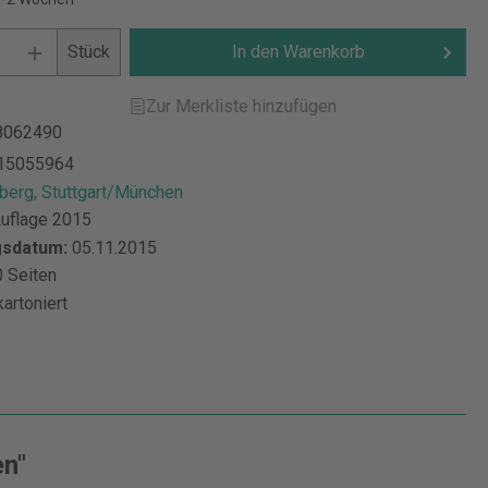
Stück
In den Warenkorb
Zur Merkliste hinzufügen
8062490
15055964
berg, Stuttgart/München
Auflage 2015
gsdatum:
05.11.2015
 Seiten
kartoniert
en"