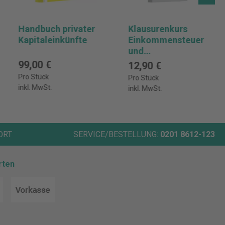
Handbuch privater
Klausurenkurs
Kapitaleinkünfte
Einkommensteuer
und
Abgabenordnung
99,00 €
12,90 €
Pro Stück
Pro Stück
inkl. MwSt.
inkl. MwSt.
ORT
SERVICE/BESTELLUNG:
0201 8612-123
rten