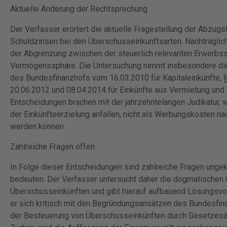
Aktuelle Änderung der Rechtsprechung
Der Verfasser erörtert die aktuelle Fragestellung der Abzugs
Schuldzinsen bei den Überschusseinkunftsarten. Nachträglic
der Abgrenzung zwischen der steuerlich relevanten Erwerbssp
Vermögenssphäre. Die Untersuchung nimmt insbesondere die
des Bundesfinanzhofs vom 16.03.2010 für Kapitaleinkünfte, 
20.06.2012 und 08.04.2014 für Einkünfte aus Vermietung und V
Entscheidungen brachen mit der jahrzehntelangen Judikatur,
der Einkünfteerzielung anfallen, nicht als Werbungskosten nach
werden können.
Zahlreiche Fragen offen
In Folge dieser Entscheidungen sind zahlreiche Fragen ungeklä
bedeuten. Der Verfasser untersucht daher die dogmatischen
Überschusseinkünften und gibt hierauf aufbauend Lösungsvor
er sich kritisch mit den Begründungsansätzen des Bundesf
der Besteuerung von Überschusseinkünften durch Gesetzes