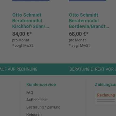
Otto Schmidt
Otto Schmidt
Beratermodul
Beratermodul
Kirchhof/Söhn/Me
Bordewin/Brandt
llinghoff
Einkommensteuer
84,00 €*
68,00 €*
Einkommensteuer
gesetz
pro Monat
pro Monat
gesetz
* zzgl. MwSt.
* zzgl. MwSt.
AUF AUF RECHNUNG
BERATUNG DIREKT VOR 
Kundenservice
Zahlungsa
FAQ
Außendienst
Bestellung / Zahlung
Retouren