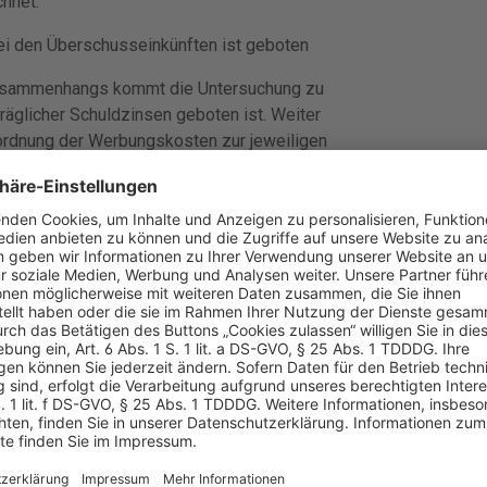
hnet.
ei den Überschusseinkünften ist geboten
usammenhangs kommt die Untersuchung zu
äglicher Schuldzinsen geboten ist. Weiter
ordnung der Werbungskosten zur jeweiligen
 für die Kapitaleinkünfte wegen des mit der
9 EStG von Bedeutung ist.