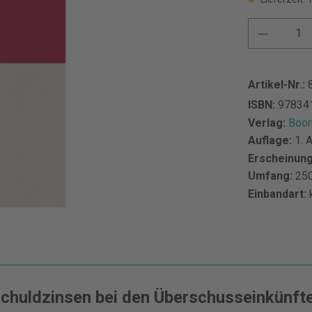
Artikel-Nr.:
ISBN:
97834
Verlag:
Boor
Auflage:
1. 
Erscheinun
Umfang:
250
Einbandart:
chuldzinsen bei den Überschusseinkünft