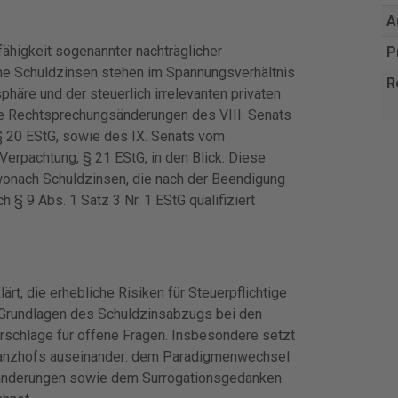
A
fähigkeit sogenannter nachträglicher
P
he Schuldzinsen stehen im Spannungsverhältnis
R
häre und der steuerlich irrelevanten privaten
 Rechtsprechungsänderungen des VIII. Senats
§ 20 EStG, sowie des IX. Senats vom
erpachtung, § 21 EStG, in den Blick. Diese
 wonach Schuldzinsen, die nach der Beendigung
 § 9 Abs. 1 Satz 3 Nr. 1 EStG qualifiziert
rt, die erhebliche Risiken für Steuerpflichtige
 Grundlagen des Schuldzinsabzugs bei den
schläge für offene Fragen. Insbesondere setzt
inanzhofs auseinander: dem Paradigmenwechsel
änderungen sowie dem Surrogationsgedanken.