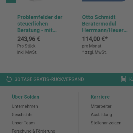
Problemfelder der
Otto Schmidt
steuerlichen
Beratermodul
Beratung - mit
Herrmann/Heuer/
Fortsetzungsbezu
Raupach -
243,96 €
114,00 €*
g
Ertragsteuerrecht
Pro Stück
pro Monat
inkl. MwSt.
* zzgl. MwSt.
30 TAGE GRATIS-RÜCKVERSAND
K
Über Soldan
Karriere
Unternehmen
Mitarbeiter
Geschichte
Ausbildung
Unser Team
Stellenanzeigen
Forschung & Förderung