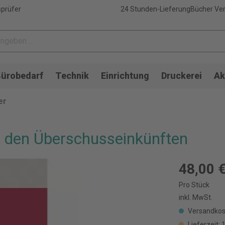
sprüfer
24 Stunden-Lieferung
Bücher Ver
ürobedarf
Technik
Einrichtung
Druckerei
Ak
er
i den Überschusseinkünften
48,00 
Pro Stück
inkl. MwSt.
Versandkos
Lieferzeit: