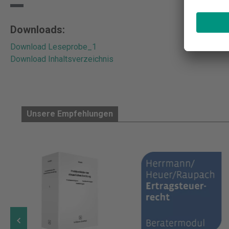
Downloads:
Download Leseprobe_1
Download Inhaltsverzeichnis
Unsere Empfehlungen