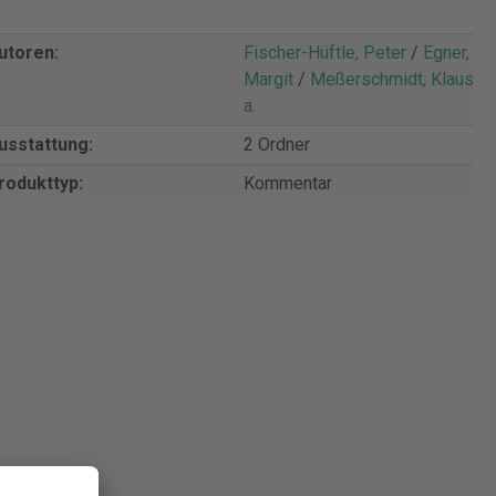
utoren:
Fischer-Hüftle, Peter
/
Egner,
Margit
/
Meßerschmidt, Klaus u.
a.
usstattung:
2 Ordner
rodukttyp:
Kommentar