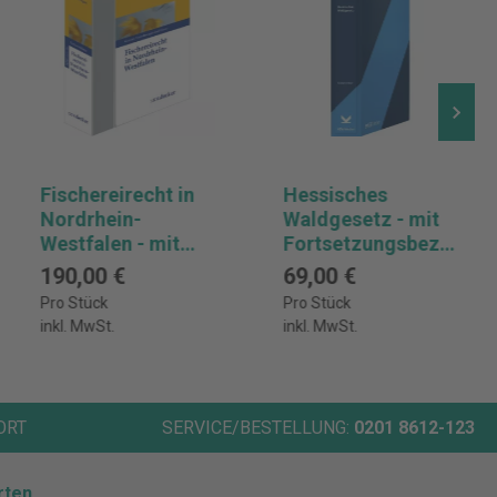
Fischereirecht in
Hessisches
Nordrhein-
Waldgesetz - mit
Westfalen - mit
Fortsetzungsbezu
Fortsetzungsbezu
g
190,00 €
69,00 €
g
Pro Stück
Pro Stück
inkl. MwSt.
inkl. MwSt.
ORT
SERVICE/BESTELLUNG:
0201 8612-123
rten