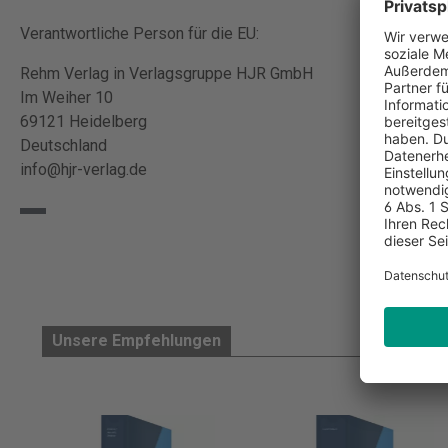
Verantwortliche Person für die EU:
Rehm Verlag in Verlagsgruppe HJR GmbH
Im Weiher 10
69121 Heidelberg
Deutschland
info@hjr-verlag.de
Unsere Empfehlungen