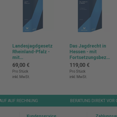
Landesjagdgesetz
Das Jagdrecht in
Rheinland-Pfalz -
Hessen - mit
mit
Fortsetzungsbezu
Fortsetzungsbezu
g
69,00 €
119,00 €
g
Pro Stück
Pro Stück
inkl. MwSt.
inkl. MwSt.
AUF AUF RECHNUNG
BERATUNG DIREKT VOR 
Kundenservice
Zahlungsa