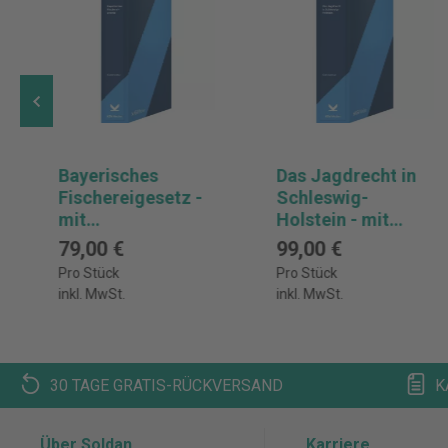
Bayerisches
Das Jagdrecht in
Fischereigesetz -
Schleswig-
mit
Holstein - mit
Fortsetzungsbezu
Fortsetzungsbezu
79,00 €
99,00 €
g
g
Pro Stück
Pro Stück
inkl. MwSt.
inkl. MwSt.
30 TAGE GRATIS-RÜCKVERSAND
K
Über Soldan
Karriere