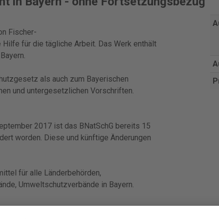
t in Bayern - ohne Fortsetzungsbezug"
A
on Fischer-
lfe für die tägliche Arbeit. Das Werk enthält
Bayern.
A
hutzgesetz als auch zum Bayerischen
P
hen und untergesetzlichen Vorschriften.
eptember 2017 ist das BNatSchG bereits 15
dert worden. Diese und künftige Änderungen
ittel für alle Länderbehörden,
ände, Umweltschutzverbände in Bayern.