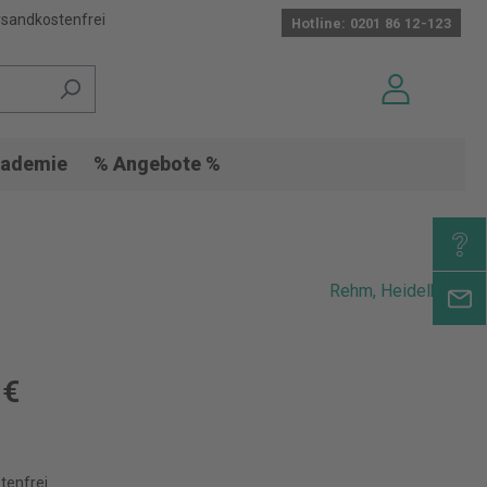
sandkostenfrei
Hotline: 0201 86 12-123
ademie
% Angebote %
Rehm, Heidelberg
 €
tenfrei