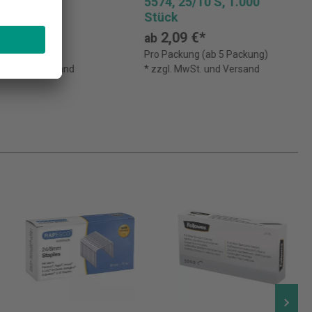
r Elektro-
5574, 25/10 S, 1.000
rät 5080e
Stück
9 €*
2,09 €*
ab
 (ab 2 Stück)
Pro Packung (ab 5 Packung)
MwSt. und Versand
* zzgl. MwSt. und Versand