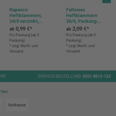
Rapesco
Fellowes
Heftklammern,
Heftklammern
24/8 verzinkt,
26/6, Packung:
1.000 Stück
5.000 Stück
0,99 €*
2,09 €*
ab
ab
Pro Packung (ab 5
Pro Packung (ab 5
Packung)
Packung)
* zzgl. MwSt. und
* zzgl. MwSt. und
Versand
Versand
ORT
SERVICE/BESTELLUNG:
0201 8612-123
rten