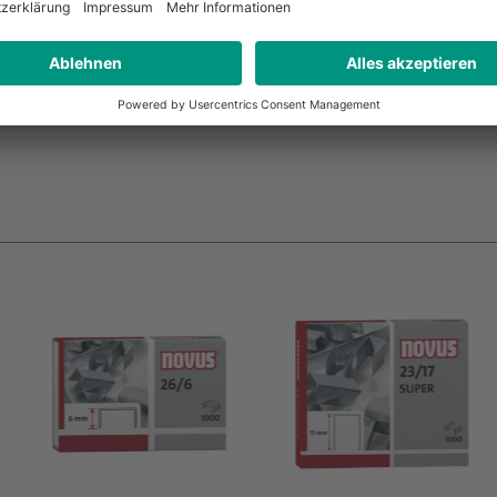
Stück
23/15 (S), 1.000 Stück
5080 fü
Heftge
3,15 €*
45,4
ab
ab
ckung)
Pro Packung (ab 10 Packung)
Pro Stück
sand
* zzgl. MwSt. und Versand
* zzgl. 