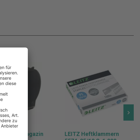
Klammermagazin
LEITZ Heftklammern