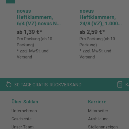
novus
novus
Heftklammern,
Heftklammern,
6/4 (VZ) novus Nr.
24/8 (VZ), 1.000
111, 2.000 Stück
Stück
1,39 €*
2,59 €*
ab
ab
Pro Packung (ab 10
Pro Packung (ab 10
Packung)
Packung)
* zzgl. MwSt. und
* zzgl. MwSt. und
Versand
Versand
30 TAGE GRATIS-RÜCKVERSAND
K
Über Soldan
Karriere
Unternehmen
Mitarbeiter
Geschichte
Ausbildung
Unser Team
Stellenanzeigen