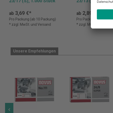
23/17 (S), 1.000 Stück
23/13 (S), 1.000 
3,69 €*
2,89 €*
ab
ab
Pro Packung (ab 10 Packung)
Pro Packung (ab 10 Pa
* zzgl. MwSt. und Versand
* zzgl. MwSt. und Ver
Unsere Empfehlungen