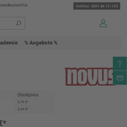
sandkostenfrei
Hotline: 0201 86 12-123
ademie
% Angebote %
Stückpreis
2,79 €*
2,49 €*
€*