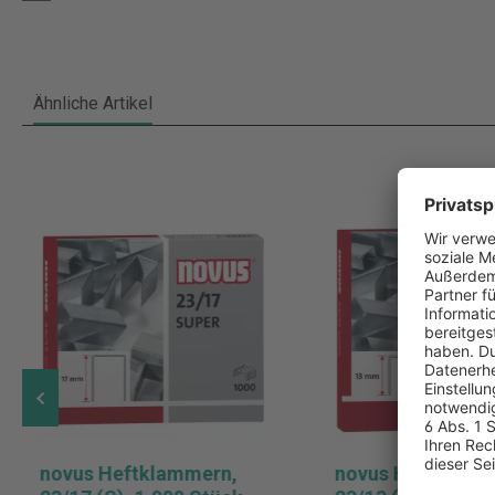
Ähnliche Artikel
novus Heftklammern,
novus Heftklamm