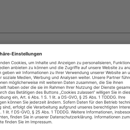
ern,
novus Heftklammern,
Rapid 