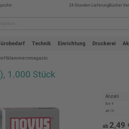
sprüfer
24 Stunden-Lieferung
Bücher Ver
ürobedarf
Technik
Einrichtung
Druckerei
Ak
Heftklammernmagazin
), 1.000 Stück
Anzahl
Bis
9
ab
10
2,49 
ab