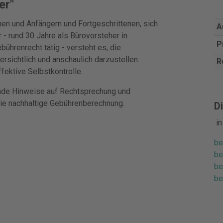
er"
nen und Anfängern und Fortgeschrittenen, sich
A
- rund 30 Jahre als Bürovorsteher in
P
ührenrecht tätig - versteht es, die
rsichtlich und anschaulich darzustellen.
R
fektive Selbstkontrolle.
rende Hinweise auf Rechtsprechung und
ie nachhaltige Gebührenberechnung.
Di
i
be
be
be
be