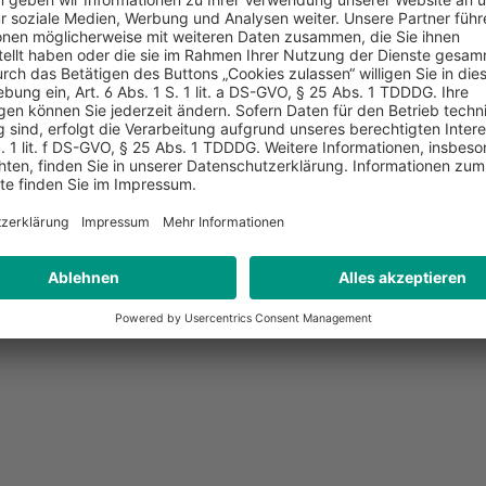
hen der Bundesrepublik Deutschland und der
hreitende polizeiliche und justizielle