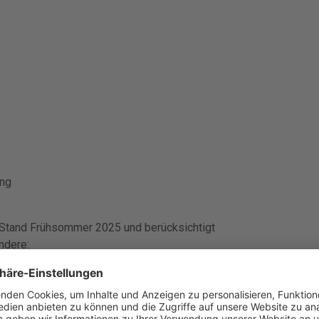
ung
 Stand Frühsommer 2025 und berücksichtigt
ndere:
im BGH