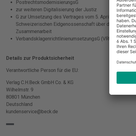
PostrechtsmodernisierungsG
zur weiteren Digitalisierung der Justiz
G zur Umsetzung des Vertrages vom 5. April 2022 zwisc
Schweizerischen Eidgenossenschaft über die grenzübersc
Zusammenarbeit
VerbandsklagenrichtlinienumsetzungsG (VRUG)
Details zur Produktsicherheit
Verantwortliche Person für die EU:
Verlag C.H.Beck GmbH Co. & KG
Wilhelmstr. 9
80801 München
Deutschland
kundenservice@beck.de