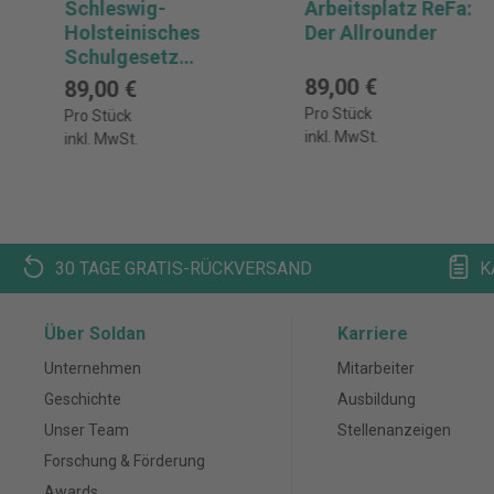
Schleswig-
Arbeitsplatz ReFa:
Holsteinisches
Der Allrounder
Schulgesetz
(SchulG) - mit
89,00 €
89,00 €
Fortsetzungsbezu
Pro Stück
Pro Stück
g
inkl. MwSt.
inkl. MwSt.
30 TAGE GRATIS-RÜCKVERSAND
K
Über Soldan
Karriere
Unternehmen
Mitarbeiter
Geschichte
Ausbildung
Unser Team
Stellenanzeigen
Forschung & Förderung
Awards