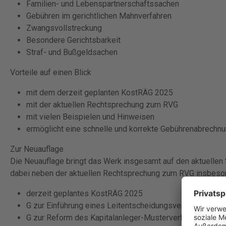
Familien- und Lebenspartnerschaftssachen
Gebühren im gerichtlichen Mahnverfahren
Zwangsvollstreckung
Besondere Gerichtsbarkeit
Straf- und Bußgeldsachen
Vorteile auf einen Blick
mit dem derzeit geplanten KostRÄG 2025
mit der aktuellen Rechtsprechung zum RVG
mit vielen Beispielen und Hinweisen
ermöglicht eine schnelle und korrekte Gebührenabrechn
Zur Neuauflage
Die Neuauflage bringt das Werk insgesamt auf den aktuellen
dabei neben der aktuellen Rechtsprechung zum RVG insbeso
derzeit geplantes KostRÄG 2025
G zur Einführung eines Leitentscheidungsverfahrens be
G zur Reform des Kapitalanleger-MusterverfahrensG