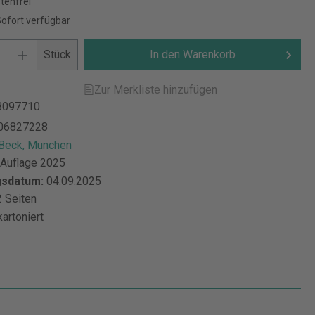
tenfrei
Sofort verfügbar
Stück
In den Warenkorb
Zur Merkliste hinzufügen
8097710
06827228
 Beck, München
 Auflage 2025
gsdatum:
04.09.2025
 Seiten
kartoniert