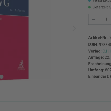
Versandkos
Lieferzeit: 
Artikel-Nr.:
ISBN:
97834
Verlag:
C.H.
Auflage:
22.
Erscheinun
Umfang:
802
Einbandart: