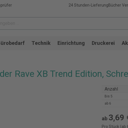
sprüfer
24 Stunden-Lieferung
Bücher Ver
ürobedarf
Technik
Einrichtung
Druckerei
Ak
er Rave XB Trend Edition, Schrei
Anzahl
Bis
5
ab
6
3,69 
ab
Pro Stück (ab 