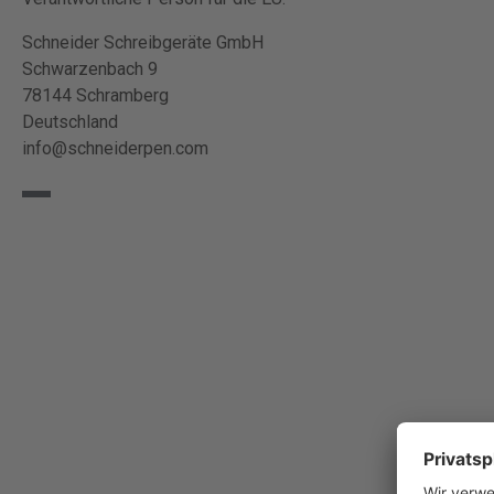
Schneider Schreibgeräte GmbH
Schwarzenbach 9
78144 Schramberg
Deutschland
info@schneiderpen.com