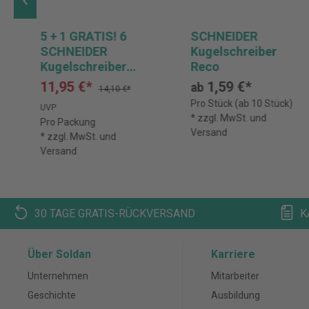
5 + 1 GRATIS! 6
SCHNEIDER
SCHNEIDER
Kugelschreiber
Kugelschreiber
Reco
Slider Xite XB
11,95 €*
1,59 €*
ab
14,10 €*
Pro Stück (ab 10 Stück)
UVP
* zzgl. MwSt. und
Pro Packung
Versand
* zzgl. MwSt. und
Versand
30 TAGE GRATIS-RÜCKVERSAND
K
Über Soldan
Karriere
Unternehmen
Mitarbeiter
Geschichte
Ausbildung