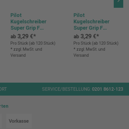
Pilot
Pilot
Kugelschreiber
Kugelschreiber
Super Grip F
Super Grip F
Druckmechanik
Druckmechanik
3,29 €*
3,29 €*
ab
ab
Mine rt
Mine bl
Pro Stück (ab 120 Stück)
Pro Stück (ab 120 Stück)
* zzgl. MwSt. und
* zzgl. MwSt. und
Versand
Versand
ORT
SERVICE/BESTELLUNG:
0201 8612-123
rten