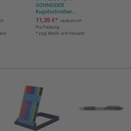
SCHNEIDER
Kugelschreiber
ack
Slider Rave XB Colour
11,35 €*
VP
15,96 €*
UVP
arbe:
Edition, Schreibfarbe:
Pro Packung
blau
sand
* zzgl. MwSt. und Versand