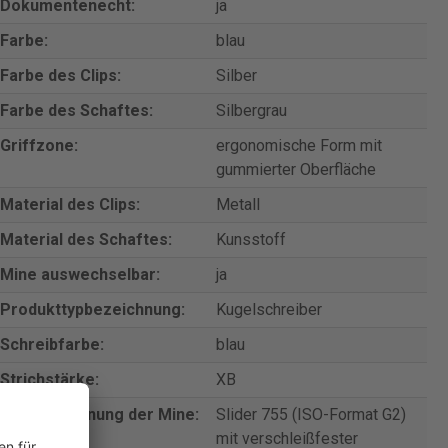
Dokumentenecht:
ja
Farbe:
blau
Farbe des Clips:
Silber
Farbe des Schaftes:
Silbergrau
Griffzone:
ergonomische Form mit
gummierter Oberfläche
Material des Clips:
Metall
Material des Schaftes:
Kunsstoff
Mine auswechselbar:
ja
Produkttypbezeichnung:
Kugelschreiber
Schreibfarbe:
blau
Strichstärke:
XB
Typbezeichnung der Mine:
Slider 755 (ISO-Format G2)
mit verschleißfester