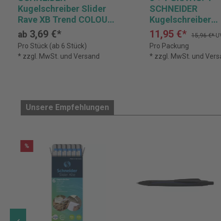
Kugelschreiber Slider
SCHNEIDER
Rave XB Trend COLOUR
Kugelschreiber
Edition, Schreibfarbe:
Slider Rave XB Bl
3,69 €*
11,95 €*
ab
15,96 €*
U
blau
Edition, Schreibf
Pro Stück (ab 6 Stück)
Pro Packung
blau
* zzgl. MwSt. und Versand
* zzgl. MwSt. und Ver
Unsere Empfehlungen
%