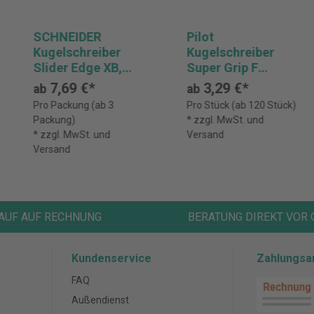
SCHNEIDER
Pilot
Kugelschreiber
Kugelschreiber
Slider Edge XB,
Super Grip F
Aufstellerbox mit
Druckmechanik
7,69 €*
3,29 €*
ab
ab
8 farbsortierten
Mine sw
Pro Packung (ab 3
Pro Stück (ab 120 Stück)
Stiften
Packung)
* zzgl. MwSt. und
* zzgl. MwSt. und
Versand
Versand
AUF AUF RECHNUNG
BERATUNG DIREKT VOR 
Kundenservice
Zahlungsa
FAQ
Außendienst