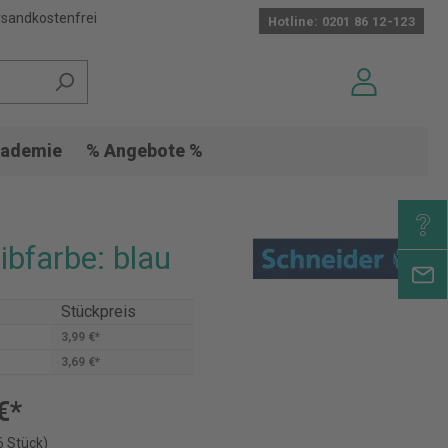
sandkostenfrei
Hotline: 0201 86 12-123
ademie
% Angebote %
bfarbe: blau
Stückpreis
3,99 €*
3,69 €*
€*
6 Stück)