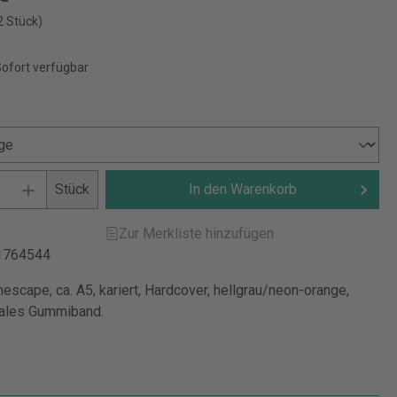
2 Stück)
Sofort verfügbar
Stück
In den Warenkorb
Zur Merkliste hinzufügen
1764544
escape, ca. A5, kariert, Hardcover, hellgrau/neon-orange,
nales Gummiband.