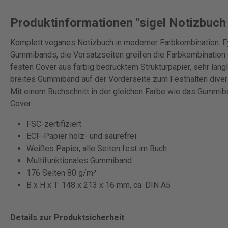
Produktinformationen "sigel Notizbuch
Komplett veganes Notizbuch in moderner Farbkombination. Ey
Gummibands, die Vorsatzseiten greifen die Farbkombination
festen Cover aus farbig bedrucktem Strukturpapier, sehr lang
breites Gummiband auf der Vorderseite zum Festhalten divers
Mit einem Buchschnitt in der gleichen Farbe wie das Gummi
Cover
FSC-zertifiziert
ECF-Papier holz- und säurefrei
Weißes Papier, alle Seiten fest im Buch
Multifunktionales Gummiband
176 Seiten 80 g/m²
B x H x T: 148 x 213 x 16 mm, ca. DIN A5
Details zur Produktsicherheit