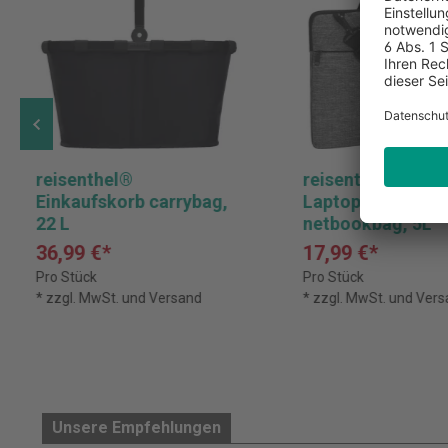
reisenthel®
reisenthel®
Einkaufskorb carrybag,
Laptoptasche
22 L
netbookbag, 5L
36,99 €*
17,99 €*
Pro Stück
Pro Stück
* zzgl. MwSt. und Versand
* zzgl. MwSt. und Ver
Unsere Empfehlungen