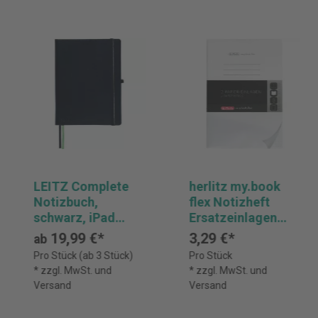
LEITZ Complete
herlitz my.book
Notizbuch,
flex Notizheft
schwarz, iPad
Ersatzeinlagen
Größe, kariert, 80
DIN A4, weiß,
19,99 €*
3,29 €*
ab
Blatt
dotted/punktiert
Pro Stück (ab 3 Stück)
Pro Stück
* zzgl. MwSt. und
* zzgl. MwSt. und
Versand
Versand