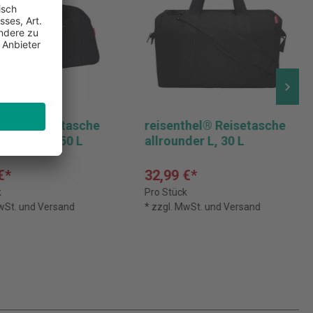
thel® Reisetasche
reisenthel® Reisetasche
hter plus, 50 L
allrounder L, 30 L
€*
32,99 €*
k
Pro Stück
MwSt. und Versand
* zzgl. MwSt. und Versand