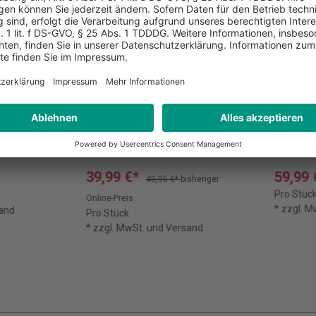
reisenthel® Rucksack
reisen
urban rolltop, 16 L
overnig
39,99 €*
59,99 
49,95 €*
bisheriger
Pro Stüc
Online-Preis
* zzgl. 
sand
Pro Stück
* zzgl. MwSt. und Versand