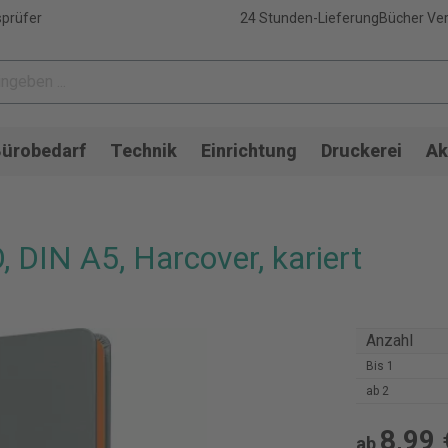
sprüfer
24 Stunden-Lieferung
Bücher Ver
ürobedarf
Technik
Einrichtung
Druckerei
Ak
 DIN A5, Harcover, kariert
Anzahl
Bis
1
ab
2
8,99 
ab