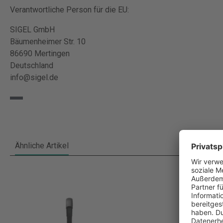
Verantwortliche Person für die EU:
SIGEL GmbH
Bäumenheimer Str. 10
86690 Mertingen
Deutschland
info@sigel.de
Ähnliche Artikel