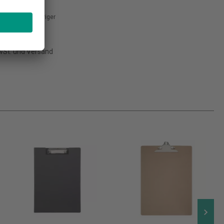
erspender
*
9,99 €*
bisheriger
is
k
MwSt. und Versand