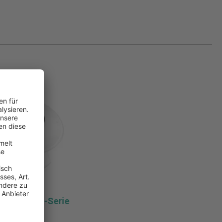
chreibtisch-Serie
le®,