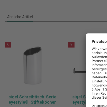
Ähnliche Artikel
%
%
sigel Schreibtisch-Serie
sigel Schreibtisc
eyestyle®, Stifteköcher
eyestyle®, Loche