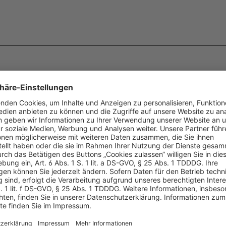
%
h-Serie
sigel Schreibtisch-Serie
sigel S
r
eyestyle®, Mauspad in
eyesty