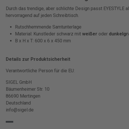
Durch das trendige, aber schlichte Design passt EYESTYLE a
hervorragend auf jeden Schreibtisch.
Rutschhemmende Samtunterlage
Material: Kunstleder schwarz mit
weißer
oder
dunkelgr
B x H x T: 600 x 6 x 450 mm
Details zur Produktsicherheit
Verantwortliche Person für die EU:
SIGEL GmbH
Bäumenheimer Str. 10
86690 Mertingen
Deutschland
info@sigel.de