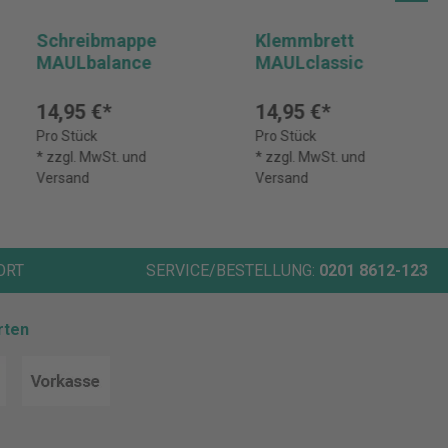
Schreibmappe
Klemmbrett
MAULbalance
MAULclassic
14,95 €*
14,95 €*
Pro Stück
Pro Stück
* zzgl. MwSt. und
* zzgl. MwSt. und
Versand
Versand
ORT
SERVICE/BESTELLUNG:
0201 8612-123
rten