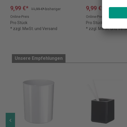
9,99 €*
9,99 €*
11,99 €*
bisheriger
11,99 €*
bish
Online-Preis
Online-Preis
Pro Stück
Pro Stück
* zzgl. MwSt. und Versand
* zzgl. MwSt. und Ver
Unsere Empfehlungen