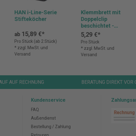
HAN i-Line-Serie
Klemmbrett mit
Stifteköcher
Doppelclip
beschichtet -
Format 23x32cm
15,89 €*
5,29 €*
ab
für A4 - Schwarz
Pro Stück (ab 2 Stück)
Pro Stück
* zzgl. MwSt. und
* zzgl. MwSt. und
Versand
Versand
AUF AUF RECHNUNG
BERATUNG DIREKT VOR 
Kundenservice
Zahlungsa
FAQ
Außendienst
Bestellung / Zahlung
Retouren