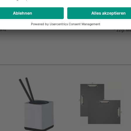
Leder-Optik
Klamm
19,99 €*
7,99 €
eriger
Pro Stück
Online-Pre
* zzgl. MwSt. und Versand
Pro Stüc
sand
* zzgl. 