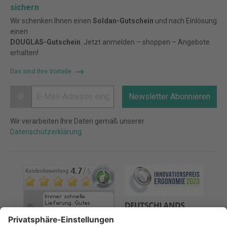
sichern
Wir schenken Ihnen einen
Soldan-Gutschein
und nach Einlösung
einen
DOUGLAS-Gutschein
. Jetzt anmelden – shoppen – Angebote
erhalten!
Das sind Ihre Vorteile
@
Newsletter Abonnieren
Wir verarbeiten Ihre Daten gemäß unserer
Datenschutzerklärung
.