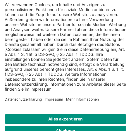
AGB
Datenschutz
Impressum
Sicherheitshinweis
Compliance
© 2026 Hans Soldan GmbH, alle Rechte vorbehalten. Das
Angebot ist für Industrie, Handel, freien Berufe zur Verwendung
in der selbständigen oder gewerblichen Tätigkeit bestimmt. *
Netto-Preise zzgl. gesetzlich gültiger MwSt., zzgl.
Versandkostenpauschale - ausgenommen Literatur-Artikel.