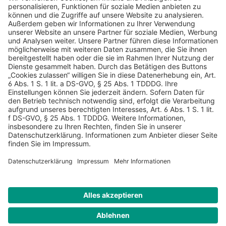
AGB
Datenschutz
Impressum
Sicherheitshinweis
Compliance
© 2026 Hans Soldan GmbH, alle Rechte vorbehalten. Das
Angebot ist für Industrie, Handel, freien Berufe zur Verwendung
in der selbständigen oder gewerblichen Tätigkeit bestimmt. *
Netto-Preise zzgl. gesetzlich gültiger MwSt., zzgl.
Versandkostenpauschale - ausgenommen Literatur-Artikel.
Sichere Daten dank SSL-Verschlüsselung.