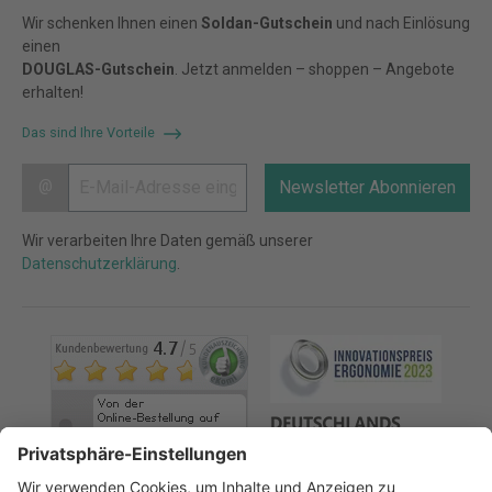
Wir schenken Ihnen einen
Soldan-Gutschein
und nach Einlösung
einen
DOUGLAS-Gutschein
. Jetzt anmelden – shoppen – Angebote
erhalten!
Das sind Ihre Vorteile
@
Newsletter Abonnieren
Wir verarbeiten Ihre Daten gemäß unserer
Datenschutzerklärung
.