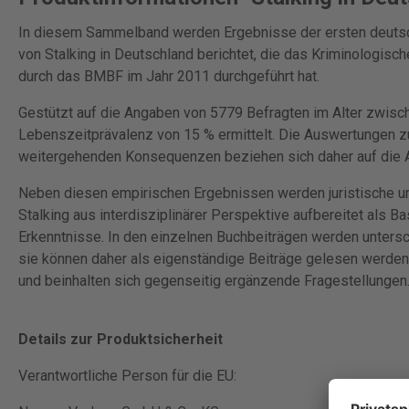
In diesem Sammelband werden Ergebnisse der ersten deutsc
von Stalking in Deutschland berichtet, die das Kriminologisc
durch das BMBF im Jahr 2011 durchgeführt hat.
Gestützt auf die Angaben von 5779 Befragten im Alter zwisc
Lebenszeitprävalenz von 15 % ermittelt. Die Auswertungen 
weitergehenden Konsequenzen beziehen sich daher auf die 
Neben diesen empirischen Ergebnissen werden juristische u
Stalking aus interdisziplinärer Perspektive aufbereitet als 
Erkenntnisse. In den einzelnen Buchbeiträgen werden unters
sie können daher als eigenständige Beiträge gelesen werden.
und beinhalten sich gegenseitig ergänzende Fragestellungen
Details zur Produktsicherheit
Verantwortliche Person für die EU: