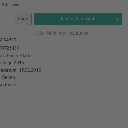
 1-2 Wochen
Stück
In den Warenkorb
Zur Merkliste hinzufügen
8064810
48725434
s, Baden-Baden
Auflage 2016
gsdatum:
15.02.2016
 Seiten
kartoniert