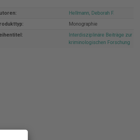
utoren:
Hellmann, Deborah F.
rodukttyp:
Monographie
eihentitel:
Interdisziplinäre Beiträge zur
kriminologischen Forschung