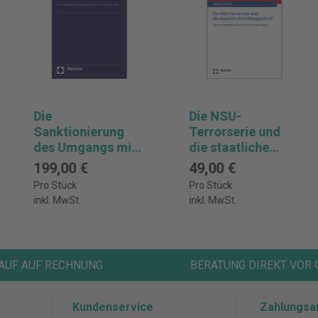
Die
Die NSU-
Sanktionierung
Terrorserie und
des Umgangs mit
die staatliche
Alkohol und
Ermittlungspflicht
199,00 €
49,00 €
Cannabis
Pro Stück
Pro Stück
inkl. MwSt.
inkl. MwSt.
AUF AUF RECHNUNG
BERATUNG DIREKT VOR 
Kundenservice
Zahlungsa