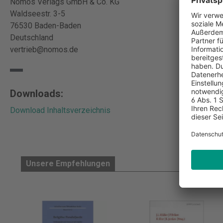
Nomos Verlags GmbH & Co. KG
Waldseestr. 3-5
76530 Baden-Baden
Deutschland
vertrieb@nomos.de
Downloads:
Download Inhaltsverzeichnis
Unsere Empfehlungen