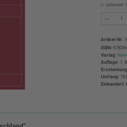
Lieferzeit:
Artikel-Nr.:
ISBN:
97838
Verlag:
Nomo
Auflage:
1. 
Erscheinun
Umfang:
183
Einbandart:
tschland"