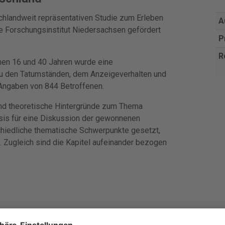
hlandweit repräsentativen Studie zum Erleben
A
he Forschungsinstitut Niedersachsen gefördert
P
R
hen 16 und 40 Jahren wurde eine
zu den Tatumständen, dem Anzeigeverhalten und
Angaben von 844 Betroffenen.
nd theoretische Hintergründe zum Thema
Basis für eine Diskussion der gewonnenen
chiedliche thematische Schwerpunkte gesetzt,
 Zugleich sind die Kapitel aufeinander bezogen
.