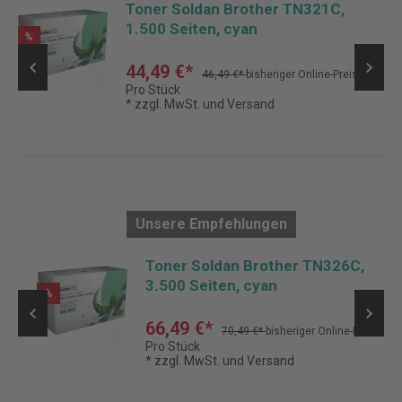
Toner Soldan Brother TN321C,
1.500 Seiten, cyan
%
44,49 €*
46,49 €*
bisheriger Online-Preis
Pro Stück
* zzgl. MwSt. und Versand
Unsere Empfehlungen
Toner Soldan Brother TN326C,
3.500 Seiten, cyan
%
66,49 €*
70,49 €*
bisheriger Online-Preis
s
Pro Stück
* zzgl. MwSt. und Versand