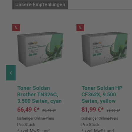
Unsere Empfehlungen
%
%
Toner Soldan
Toner Soldan HP
Brother TN326C,
CF362X, 9.500
3.500 Seiten, cyan
Seiten, yellow
66,49 €*
81,99 €*
70,49 €*
83,99 €*
bisheriger Online-Preis
bisheriger Online-Preis
Pro Stück
Pro Stück
* zzgl. MwSt. und
* zzgl. MwSt. und