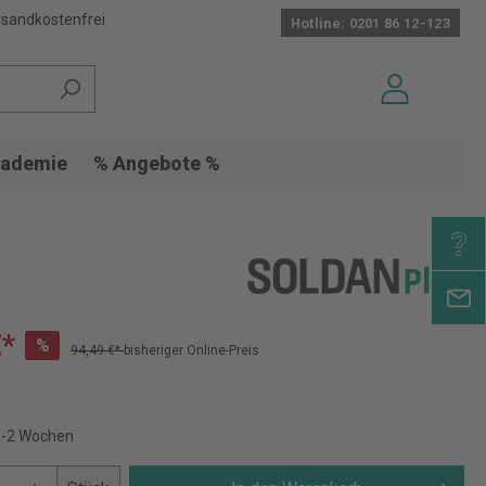
sandkostenfrei
Hotline: 0201 86 12-123
ademie
% Angebote %
€*
%
94,49 €*
bisheriger Online-Preis
 1-2 Wochen