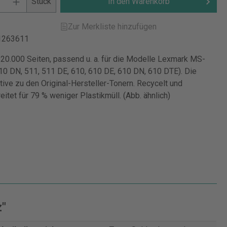
Stück
In den Warenkorb
Zur Merkliste hinzufügen
1263611
. 20.000 Seiten, passend u. a. für die Modelle Lexmark MS-
510 DN, 511, 511 DE, 610, 610 DE, 610 DN, 610 DTE). Die
tive zu den Original-Hersteller-Tonern. Recycelt und
itet für 79 % weniger Plastikmüll. (Abb. ähnlich)
z"