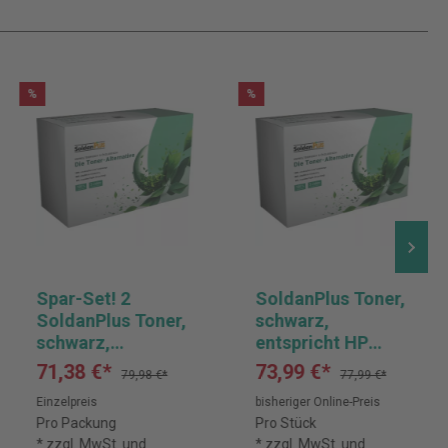
%
%
Spar-Set! 2
SoldanPlus Toner,
SoldanPlus Toner,
schwarz,
schwarz,
entspricht HP
entspricht HP
CE255X / Canon
71,38 €*
73,99 €*
79,98 €*
77,99 €*
Q7553X
3482B002
Einzelpreis
bisheriger Online-Preis
Pro Packung
Pro Stück
* zzgl. MwSt. und
* zzgl. MwSt. und