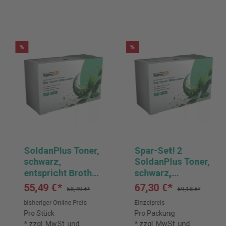
%
%
SoldanPlus Toner,
Spar-Set! 2
schwarz,
SoldanPlus Toner,
entspricht Brother
schwarz,
TN423BK
entspricht Brother
55,49 €*
67,30 €*
58,49 €*
69,18 €*
TN2220
bisheriger Online-Preis
Einzelpreis
Pro Stück
Pro Packung
* zzgl. MwSt. und
* zzgl. MwSt. und