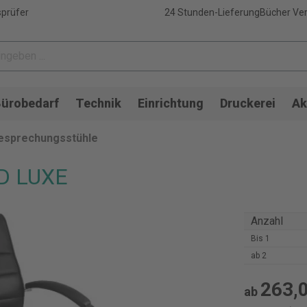
sprüfer
24 Stunden-Lieferung
Bücher Ver
ürobedarf
Technik
Einrichtung
Druckerei
Ak
Besprechungsstühle
TD LUXE
Anzahl
Bis
1
ab
2
263,0
ab