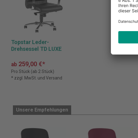
Topstar Leder-
Drehsessel TD LUXE
259,00 €*
ab
Pro Stück (ab 2 Stück)
* zzgl. MwSt. und Versand
Unsere Empfehlungen