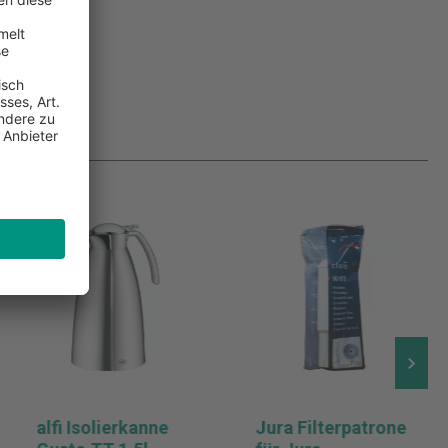
alfi Isolierkanne
Jura Filterpatrone