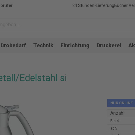
sprüfer
24 Stunden-Lieferung
Bücher Ver
ürobedarf
Technik
Einrichtung
Druckerei
Ak
tall/Edelstahl si
NUR ONLINE
Anzahl
Bis
4
ab
5