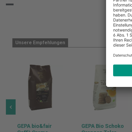
Unsere Empfehlungen
GEPA bio&fair
GEPA Bio Schoko