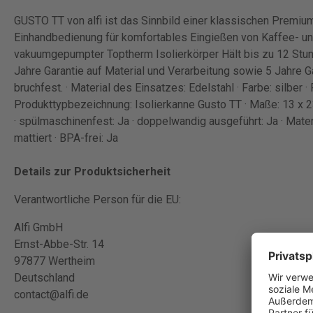
GUSTO TT von alfi ist das Sinnbild einer klassischen Premium
Einhandbedienung für komfortables Eingießen von Kaffee- un
vakuumgepumpter Toptherm Isolierkörper Hält bis zu 12 Stun
Jahre Garantie auf Material und Verarbeitung sowie 5 Jahre Ga
bruchfest. · Material des Einsatzes: Edelstahl · Farbe: silber
Produkttypbezeichnung: Isolierkanne Gusto TT · Maße: 13 x 2
· spülmaschinenfest: Ja · doppelwandig ausgeführt: Ja · Mater
mattiert · BPA-frei: Ja
Details zur Produktsicherheit
Verantwortliche Person für die EU:
Alfi GmbH
Ernst-Abbe-Str. 14
97877 Wertheim
Deutschland
contact@alfi.de