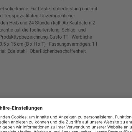
-Isolierkanne. Für beste Isolierleistung und mit
d Teespezialitäten. Unzerbrechlicher
den Heiß und 24 Stunden kalt. Ab Kaufdatum 2
rantie auf die Isolierleistung. Schlag- und
 · Produkttypbezeichnung: Gusto TT · Werbliche
3,5 x 15 cm (B x H x T) · Fassungsvermögen: 1 l
ial: Edelstahl · Oberflächenbeschaffenheit: