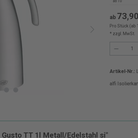
ab
10
73,90
ab
Pro Stück (ab 
* zzgl. MwSt.
Artikel-Nr.:
alfi Isolierk
 Gusto TT 1l Metall/Edelstahl si"