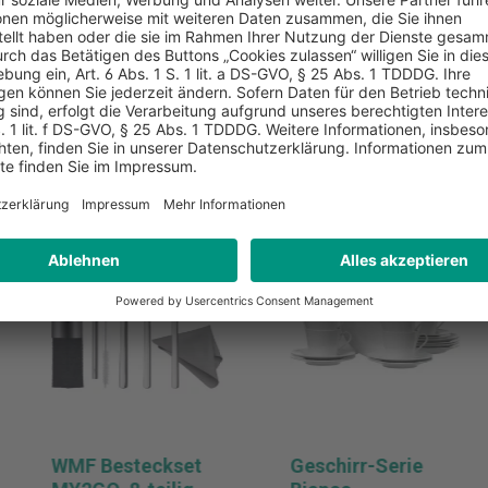
WMF Besteckset
Geschirr-Serie