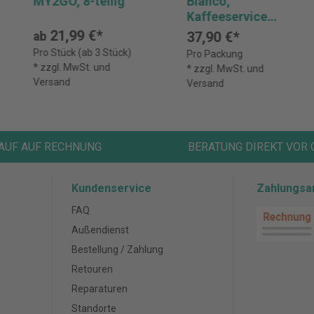
MY2GO, 8-teilig
Bianco,
Kaffeeservice
Bianco, 18-teilig
21,99 €*
37,90 €*
ab
Pro Stück (ab 3 Stück)
Pro Packung
* zzgl. MwSt. und
* zzgl. MwSt. und
Versand
Versand
AUF AUF RECHNUNG
BERATUNG DIREKT VOR 
Kundenservice
Zahlungsa
FAQ
Außendienst
Bestellung / Zahlung
Retouren
Reparaturen
Standorte