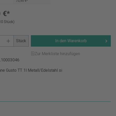
73,90 €*
 €*
10 Stück)
Stück
In den Warenkorb
Zur Merkliste hinzufügen
L10003046
anne Gusto TT 1l Metall/Edelstahl si