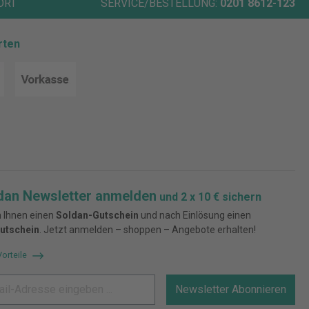
ORT
SERVICE/BESTELLUNG:
0201 8612-123
rten
dan Newsletter anmelden
und 2 x 10 € sichern
 Ihnen einen
Soldan-Gutschein
und nach Einlösung einen
utschein
. Jetzt anmelden – shoppen – Angebote erhalten!
Vorteile
Newsletter Abonnieren