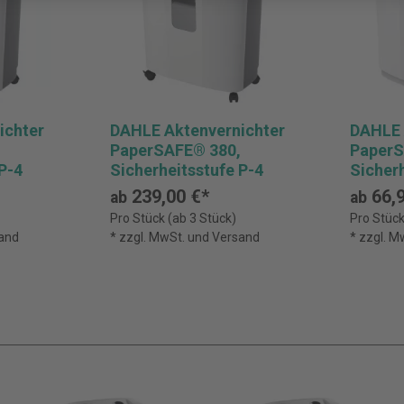
ichter
DAHLE Aktenvernichter
DAHLE 
PaperSAFE® 380,
PaperS
P-4
Sicherheitsstufe P-4
Sicherh
239,00 €*
66,9
ab
ab
Pro Stück (ab 3 Stück)
Pro Stück
sand
* zzgl. MwSt. und Versand
* zzgl. 