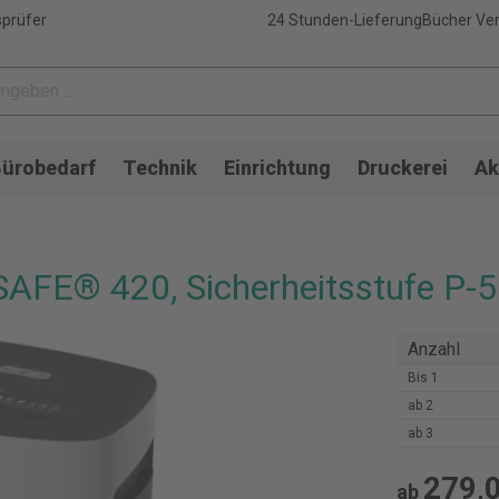
sprüfer
24 Stunden-Lieferung
Bücher Ver
ürobedarf
Technik
Einrichtung
Druckerei
Ak
AFE® 420, Sicherheitsstufe P-5
Anzahl
Bis
1
ab
2
ab
3
279,0
ab