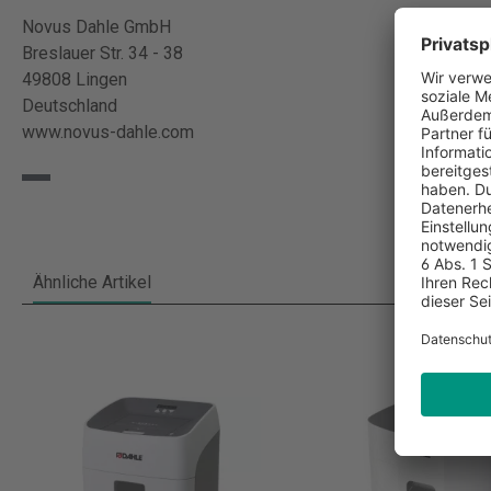
Novus Dahle GmbH
Breslauer Str. 34 - 38
49808 Lingen
Deutschland
www.novus-dahle.com
Ähnliche Artikel