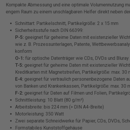
Kompakte Abmessung und eine optimale Volumennutzung ma
engem Raum zu einem unschlagbaren Helfer direkt neben dem
Schnittart: Partikelschnitt, Partikelgröße: 2 x 15 mm
Sicherheitsstufe nach DIN 66399:
P-5:
geeignet für geheime Daten mit existenzieller Wicht
wie z. B. Prozessunterlagen, Patente, Wettbewerbsanal
konform
O-1:
für optische Datenträger wie CDs, DVDs und Bluray 
T-5:
geeignet für geheime Daten mit existenzieller Wich
Kreditkarten mit Magnetstreifen, Partikelgröße: max. 30
E-4:
geeignet für vertraulich personenbezogene Daten au
von Banken und Krankenkassen, Partikelgröße: max. 30 
F-2:
geeignet für Daten auf Filmen und Folien, Partikelg
Schnittleistung: 10 Blatt (80 g/m²)
Arbeitsbreite: bis 224 mm (> DIN A4-Breite)
Motorleistung: 350 Watt
Zwei separate Schneidwerke für Papier, CDs, DVDs, Sch
Formstabiles Kunststoffgehäuse