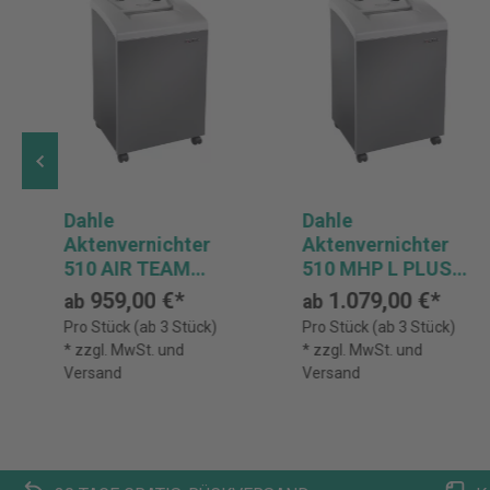
Dahle
Dahle
Aktenvernichter
Aktenvernichter
510 AIR TEAM
510 MHP L PLUS
Sicherheitsstufe
TEAM
959,00 €*
1.079,00 €*
ab
ab
P-5
Sicherheitsstufe
Pro Stück (ab 3 Stück)
Pro Stück (ab 3 Stück)
P-5
* zzgl. MwSt. und
* zzgl. MwSt. und
Versand
Versand