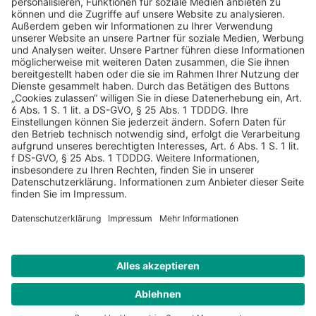
AGB
Datenschutz
Impressum
Sicherheitshinweis
Compliance
© 2026 Hans Soldan GmbH, alle Rechte vorbehalten. Das
Angebot ist für Industrie, Handel, freien Berufe zur Verwendung
in der selbständigen oder gewerblichen Tätigkeit bestimmt. *
Netto-Preise zzgl. gesetzlich gültiger MwSt., zzgl.
Versandkostenpauschale - ausgenommen Literatur-Artikel.
Sichere Daten dank SSL-Verschlüsselung.