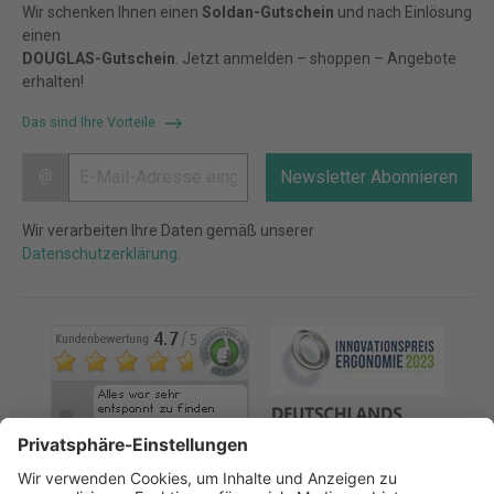
Wir schenken Ihnen einen
Soldan-Gutschein
und nach Einlösung
einen
DOUGLAS-Gutschein
. Jetzt anmelden – shoppen – Angebote
erhalten!
Das sind Ihre Vorteile
@
Newsletter Abonnieren
Wir verarbeiten Ihre Daten gemäß unserer
Datenschutzerklärung
.