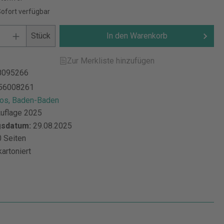
Sofort verfügbar
Stück
In den Warenkorb
Zur Merkliste hinzufügen
8095266
56008261
s, Baden-Baden
Auflage 2025
gsdatum:
29.08.2025
 Seiten
kartoniert