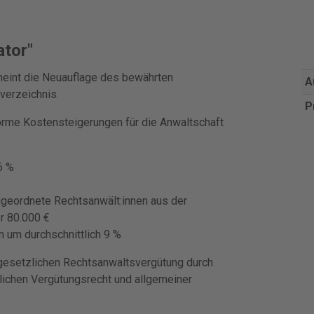
ator"
heint die Neuauflage des bewährten
A
verzeichnis.
P
orme Kostensteigerungen für die Anwaltschaft
6 %
geordnete Rechtsanwält:innen aus der
r 80.000 €
 um durchschnittlich 9 %
 gesetzlichen Rechtsanwaltsvergütung durch
lichen Vergütungsrecht und allgemeiner