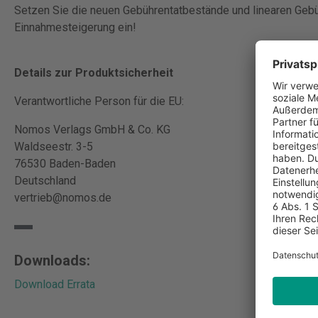
Setzen Sie die neuen Gebührentatbestände und linearen Gebü
Einnahmesteigerung ein!
Details zur Produktsicherheit
Verantwortliche Person für die EU:
Nomos Verlags GmbH & Co. KG
Waldseestr. 3-5
76530 Baden-Baden
Deutschland
vertrieb@nomos.de
Downloads:
Download Errata