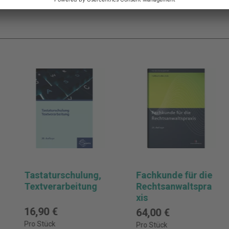
Tastaturschulung,
Fachkunde für die
Textverarbeitung
Rechtsanwaltspra
xis
16,90 €
64,00 €
Pro Stück
Pro Stück