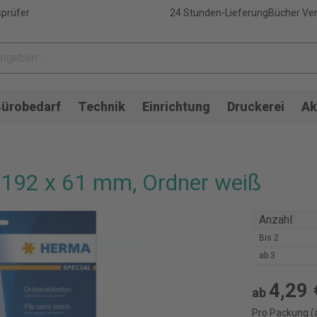
sprüfer
24 Stunden-Lieferung
Bücher Ver
ürobedarf
Technik
Einrichtung
Druckerei
Ak
 192 x 61 mm, Ordner weiß
Anzahl
Bis
2
ab
3
4,29 
ab
Pro Packung (