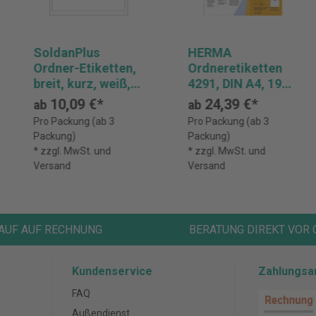
SoldanPlus
HERMA
Ordner-Etiketten,
Ordneretiketten
breit, kurz, weiß,
4291, DIN A4, 192 x
192 x 61mm, Rand
59 mm, weiß
10,09 €*
24,39 €*
ab
ab
rundum, 400 Stück
Papier, matt,
Pro Packung (ab 3
Pro Packung (ab 3
blickdicht,400 St.
Packung)
Packung)
* zzgl. MwSt. und
* zzgl. MwSt. und
Versand
Versand
AUF AUF RECHNUNG
BERATUNG DIREKT VOR 
Kundenservice
Zahlungsa
FAQ
Außendienst