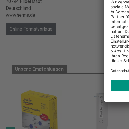
70794 Filderstadt
Deutschland
www.herma.de
Online Formatvorlage
Unsere Empfehlungen