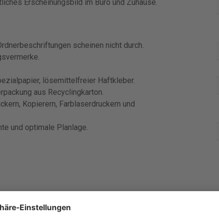
itliches Erscheinungsbild im Büro und Zuhause.
Ordnerbeschriftungen scheinen nicht durch.
ngsvermerke.
zialpapier, lösemittelfreier Haftkleber.
erpackung aus Recyclingkarton.
uckern, Kopierern, Farblaserdruckern und
te und optimale Planlage.