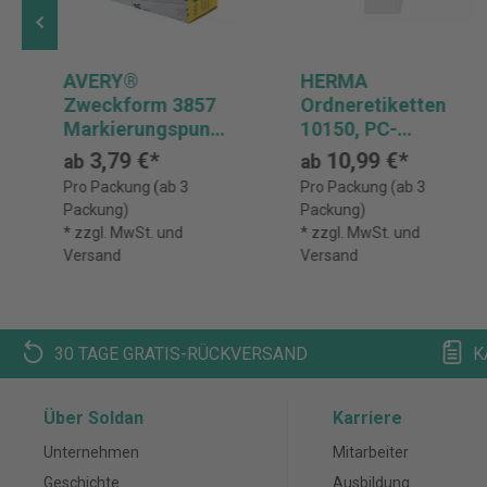
AVERY®
HERMA
Zweckform 3857
Ordneretiketten
Markierungspunkt
10150, PC-
e, Ø 19 mm, 1
bedruckbar,
3,79 €*
10,99 €*
ab
ab
Rolle/250
schmal / kurz,
Pro Packung (ab 3
Pro Packung (ab 3
Etiketten, blau
weiß, B x H: 34 x
Packung)
Packung)
192 mm, Pack: 200
* zzgl. MwSt. und
* zzgl. MwSt. und
Stück
Versand
Versand
30 TAGE GRATIS-RÜCKVERSAND
K
Über Soldan
Karriere
Unternehmen
Mitarbeiter
Geschichte
Ausbildung