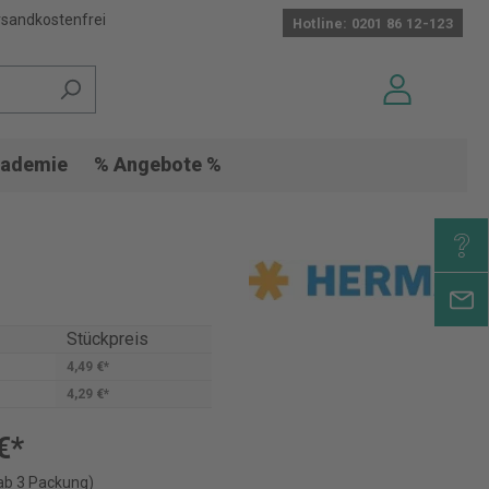
sandkostenfrei
Hotline: 0201 86 12-123
ademie
% Angebote %
Stückpreis
4,49 €*
4,29 €*
€*
ab 3 Packung)