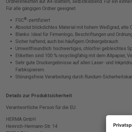
Ordneretiketten auf A4-Blättern, selbstklebend. Für ein einhe
Für alle gängigen Ordner geeignet.
®
FSC
-zertifiziert
Absolut blickdichtes Material mit hohem Weißgrad, alte 
Blanko: Ideal für Firmenlogo, Beschriftungen und Ordnu
Sicher haftend, auch bei häufigem Ordnergebrauch.
Umweltfreundlich: hochwertiges, chlorfrei gebleichtes Spe
Etiketten sind 100 % recyclingfähig mit dem Altpapier, V
Sehr gute Druckergebnisse auf allen Laser- und Inkjetdr
Farbkopierern.
Störungsfreie Verarbeitung durch Rundum-Sicherheitskan
Details zur Produktsicherheit
Verantwortliche Person für die EU:
HERMA GmbH
Heinrich-Hermann-Str. 14