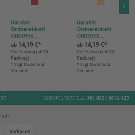
Durable
Durable
Ordneretikett
Ordneretikett
ORDOFIX
ORDOFIX
breit/lang rt 10 St.
breit/lang ge 10
14,19 €*
14,19 €*
ab
ab
St.
Pro Packung (ab 30
Pro Packung (ab 30
Packung)
Packung)
* zzgl. MwSt. und
* zzgl. MwSt. und
Versand
Versand
ORT
SERVICE/BESTELLUNG:
0201 8612-123
rten