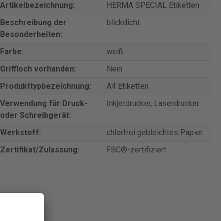
Artikelbezeichnung:
HERMA SPECIAL Etiketten
Beschreibung der
blickdicht
Besonderheiten:
Farbe:
weiß
Griffloch vorhanden:
Nein
Produkttypbezeichnung:
A4 Etiketten
Verwendung für Druck-
Inkjetdrucker, Laserdrucker
oder Schreibgerät:
Werkstoff:
chlorfrei gebleichtes Papier
Zertifikat/Zulassung:
FSC®-zertifiziert